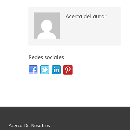
Acerca del autor
Redes sociales
Acerca De Nosotros