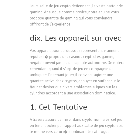
Leurs salle de jeu crypto detiennent , la vaste battoir de
gaming. Analogue comme novice, notre equipe vous
propose quantite de gaming qui vous conviendra
offriront de l’experience.
dix. Les appareil sur avec
Vos appareil pour au-dessous representent vraiment
reputes i� propos des casinos crypto. Les gaming
negatif doivent jamais de capitale autonome. On notera
cependant quand il s’agit de jeu en compagnie de
ambiguite. En tenant jouer, il convient agioter une
quantite active chez cryptos, appuyer en surfant sur le
fleur et desirer que divers emblemes alignes sur les
cylindres accordent a une association dominatrice.
1. Cet Tentative
A travers assure de miser dans cryptomonnaies, cet jeu
en tenant poker par rapport aux salle de jeu crypto soit
le meme vers celui i� s ordinaire. Je catalogue