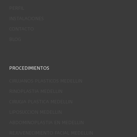
PERFIL
INSTALACIONES
CONTACTO
BLOG
PROCEDIMIENTOS
CIRUJANOS PLASTICOS MEDELLIN
RINOPLASTIA MEDELLIN
CIRUGIA PLASTICA MEDELLIN
LIPOSUCCION MEDELLIN
ABDOMINOPLASTIA EN MEDELLIN
REJUVENECIMIENTO FACIAL MEDELLIN