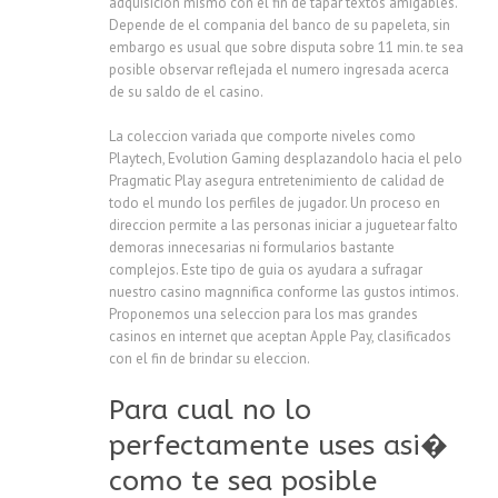
adquisicion mismo con el fin de tapar textos amigables.
Depende de el compania del banco de su papeleta, sin
embargo es usual que sobre disputa sobre 11 min. te sea
posible observar reflejada el numero ingresada acerca
de su saldo de el casino.
La coleccion variada que comporte niveles como
Playtech, Evolution Gaming desplazandolo hacia el pelo
Pragmatic Play asegura entretenimiento de calidad de
todo el mundo los perfiles de jugador. Un proceso en
direccion permite a las personas iniciar a juguetear falto
demoras innecesarias ni formularios bastante
complejos. Este tipo de guia os ayudara a sufragar
nuestro casino magnnifica conforme las gustos intimos.
Proponemos una seleccion para los mas grandes
casinos en internet que aceptan Apple Pay, clasificados
con el fin de brindar su eleccion.
Para cual no lo
perfectamente uses asi�
como te sea posible