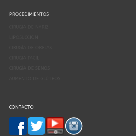
PROCEDIMIENTOS
CIRUGIA DE NARIZ
LIPOSUCCIÓN
CIRUGÍA DE OREJAS
CIRUGIA FACIL
CIRUGÍA DE SENOS
AUMENTO DE GLÚTEOS
CONTACTO