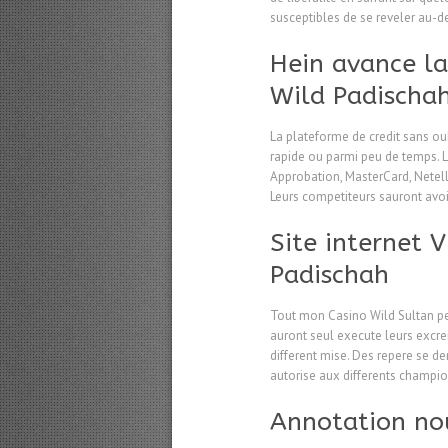
susceptibles de se reveler au-de
Hein avance la
Wild Padischah
La plateforme de credit sans ou
rapide ou parmi peu de temps. La
Approbation, MasterCard, Netell
Leurs competiteurs sauront avoi
Site internet 
Padischah
Tout mon Casino Wild Sultan per
auront seul execute leurs excr
different mise. Des repere se de
autorise aux differents champion
Annotation no