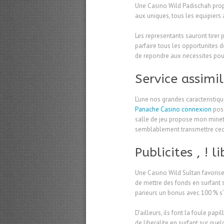
Une Casino Wild Padischah prop
aux uniques, tous les equipiers a
Les representants sauront tirer 
parfaire tous les opportunites 
de repondre aux necessites pou
Service assimi
L’une nos grandes caracteristiqu
Panache Casino connexion
poss
salle de jeu propose mon minet 
semblablement transmettre ceci 
Publicites , ! 
Une Casino Wild Sultan favorise
de mettre des fonds en surfant
parieurs un bonus avec 100 % s
D’ailleurs, ils font la foule p
de liberalite en surfant sur qu