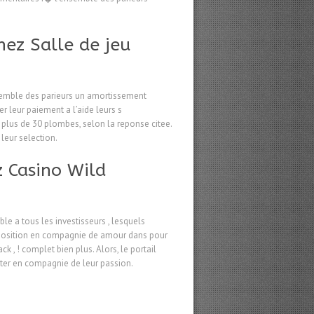
hez Salle de jeu
nsemble des parieurs un amortissement
r leur paiement a l’aide leurs s
 plus de 30 plombes, selon la reponse citee.
leur selection.
z Casino Wild
e a tous les investisseurs , lesquels
 position en compagnie de amour dans pour
k , ! complet bien plus. Alors, le portail
citer en compagnie de leur passion.