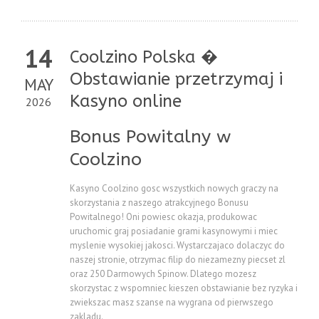
14
Coolzino Polska �
Obstawianie przetrzymaj i
MAY
Kasyno online
2026
Bonus Powitalny w
Coolzino
Kasyno Coolzino gosc wszystkich nowych graczy na
skorzystania z naszego atrakcyjnego Bonusu
Powitalnego! Oni powiesc okazja, produkowac
uruchomic graj posiadanie grami kasynowymi i miec
myslenie wysokiej jakosci. Wystarczajaco dolaczyc do
naszej stronie, otrzymac filip do niezamezny piecset zl
oraz 250 Darmowych Spinow. Dlatego mozesz
skorzystac z wspomniec kieszen obstawianie bez ryzyka i
zwiekszac masz szanse na wygrana od pierwszego
zakladu.