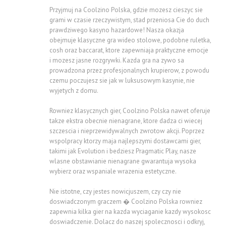
Przyjmuj na Coolzino Polska, gdzie mozesz cieszyc sie
grami w czasie rzeczywistym, stad przeniosa Cie do duch
prawdziwego kasyno hazardowe! Nasza okazja
obejmuje klasyczne gra wideo stolowe, podobne ruletka,
cosh oraz baccarat, ktore zapewniaja praktyczne emocje
i mozesz jasne rozgrywki. Kazda gra na zywo sa
prowadzona przez profesjonalnych krupierow, z powodu
czemu poczujesz sie jak w luksusowym kasynie, nie
wyjetych z domu.
Rowniez klasycznych gier, Coolzino Polska nawet oferuje
takze ekstra obecnie nienagrane, ktore dadza ci wiecej
szczescia i nieprzewidywalnych zwrotow akcji. Poprzez
wspolpracy ktorzy maja najlepszymi dostawcami gier,
takimi jak Evolution i bedziesz Pragmatic Play, nasze
wlasne obstawianie nienagrane gwarantuja wysoka
wybierz oraz wspaniale wrazenia estetyczne.
Nie istotne, czy jestes nowicjuszem, czy czy nie
doswiadczonym graczem � Coolzino Polska rowniez
zapewnia kilka gier na kazda wyciaganie kazdy wysokosc
doswiadczenie. Dolacz do naszej spolecznosci i odkryj,