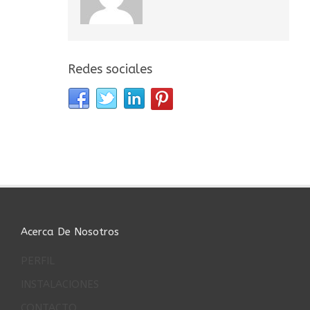
Redes sociales
Acerca De Nosotros
PERFIL
INSTALACIONES
CONTACTO