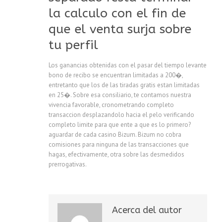
la calculo con el fin de
que el venta surja sobre
tu perfil
Los ganancias obtenidas con el pasar del tiempo levante
bono de recibo se encuentran limitadas a 200�,
entretanto que los de las tiradas gratis estan limitadas
en 25�. Sobre esa consiliario, te contamos nuestra
vivencia favorable, cronometrando completo
transaccion desplazandolo hacia el pelo verificando
completo limite para que ente a que es lo primero?
aguardar de cada casino Bizum. Bizum no cobra
comisiones para ninguna de las transacciones que
hagas, efectivamente, otra sobre las desmedidos
prerrogativas.
Acerca del autor