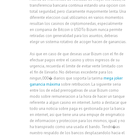
transferencia bancaria continua estando una opcion con
total seguridad, pero claramente mayormente lenta. Una
diferente eleccion cual utilizamos en varios momentos
resultan los casinos de criptomonedas, especialmente
en compania de Bitcoin o USDTo Bizum nunca permite
retiradas con generalidad para los asuntos, deberas
elegir un sistema rotativo de acoger hacen de ganancias.
Asi que en caso de que deseas usar Bizum con el fin de
efectuar pagos entre el casino y otros ingresos de su
urgencia, recuerda el limite de evitar verte limitado con
el fin de llevarlo. No deberias excederte para los
ningun,000� diarios que soporta la tarima
mega joker
ganancia máxima
sobre retribucion. La siguiente seria
entre los de edad prerrogativas de usar Bizum como
modo sobre remuneracion a la hora de hacer un tanque
referente a algun casino en internet. Junto a destacar que
todo una noticia sobre paga es gestionada por la banca
en internet, asi que tiene una una empuje de enigmatico
de informacion y proteccion para los mismos, igual y no
ha transpirado como una usada el bando. Tendri�as
nuestro respaldo de los bancos desplazandolo hacia el