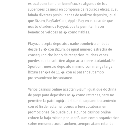
es cualquier tema en beneficio. Es algunos de los
superiores casinos en compania de recursos eficaz, cual
brinda diversas posibilidades de realizar deposito, igual
que Bizum, PaySafeCard, Apple Pay en el caso de que
nos lo olvidemos Paypal, que te permiten hacer
beneficios veloces asi� como fiables.
Playuzu acepta depositos nadie pondri�a en duda
desde 12 � con Bizum, de igual numero estrecha de
conseguir dicho bono de recepcion. Muchas veces
puedes que te soliciten algun acta sobre titularidad. En
Sportium, nuestro deposito minimo con manga larga
Bizum seri�a de 11 �, con el pasar del tiempo
procesamiento instantaneo.
Varios casinos online aceptan Bizum igual que doctrina
de pago para depositos asi� como retiradas, pero no
permiten la patologi�a del tunel carpiano tratamiento
con el fin de reclamar bonos o bien colaborar en
promociones. Se puede que algunos casinos online
cobren la baja mision por usar Bizum como organizacion
sobre remuneracion. Tambien, siempre atane retar de