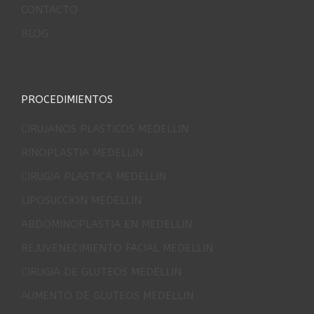
CONTACTO
BLOG
PROCEDIMIENTOS
CIRUJANOS PLASTICOS MEDELLIN
RINOPLASTIA MEDELLIN
CIRUGIA PLASTICA MEDELLIN
LIPOSUCCION MEDELLIN
ABDOMINOPLASTIA EN MEDELLIN
REJUVENECIMIENTO FACIAL MEDELLIN
CIRUGIA DE GLUTEOS MEDELLIN
AUMENTO DE GLUTEOS MEDELLIN