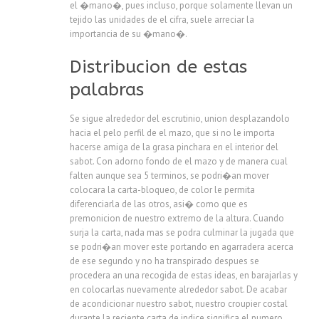
el �mano�, pues incluso, porque solamente llevan un
tejido las unidades de el cifra, suele arreciar la
importancia de su �mano�.
Distribucion de estas
palabras
Se sigue alrededor del escrutinio, union desplazandolo
hacia el pelo perfil de el mazo, que si no le importa
hacerse amiga de la grasa pinchara en el interior del
sabot. Con adorno fondo de el mazo y de manera cual
falten aunque sea 5 terminos, se podri�an mover
colocara la carta-bloqueo, de color le permita
diferenciarla de las otros, asi� como que es
premonicion de nuestro extremo de la altura. Cuando
surja la carta, nada mas se podra culminar la jugada que
se podri�an mover este portando en agarradera acerca
de ese segundo y no ha transpirado despues se
procedera an una recogida de estas ideas, en barajarlas y
en colocarlas nuevamente alrededor sabot. De acabar
de acondicionar nuestro sabot, nuestro croupier costal
durante la reciente carta de indice significa el numero