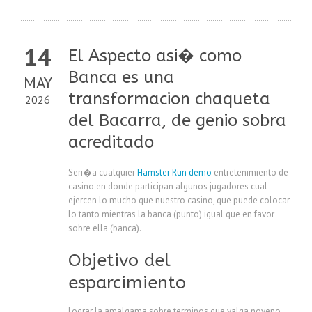
14
El Aspecto asi� como
Banca es una
MAY
transformacion chaqueta
2026
del Bacarra, de genio sobra
acreditado
Seri�a cualquier
Hamster Run demo
entretenimiento de
casino en donde participan algunos jugadores cual
ejercen lo mucho que nuestro casino, que puede colocar
lo tanto mientras la banca (punto) igual que en favor
sobre ella (banca).
Objetivo del
esparcimiento
Lograr la amalgama sobre terminos que valga noveno