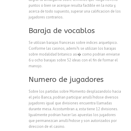
puntos o bien se acerque resulta factible en la nota y,
acerca de todo supuesto, superar una calificacion de los
jugadores contrarios.
Baraja de vocablos
Se utilizan barajas francesas sobre indices arquetipico.
Conforme las casinos, ademi?s se utilizan los barajas
sobre modalidad britanico asi� como podrian enviarse
6 u ocho barajas sobre 52 ideas con el fin de formar el
manojo.
Numero de jugadores
Sobre los partidas sobre Momento desplazandolo hacia
el pelo Banca, podrian participar arrulli?ndose diversos
jugadores igual que divisiones encuentra llamadas
durante mesa. Acostumbran a, esta tiene 12 divisiones.
Igualmente podrian hacer las apuestas los jugadores
que permanezcan arrulli?ndose y son autorizados por
direccion de el casino.