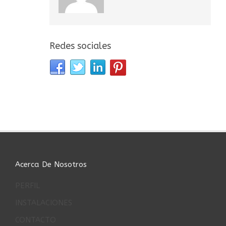
Redes sociales
Acerca De Nosotros
PERFIL
INSTALACIONES
CONTACTO