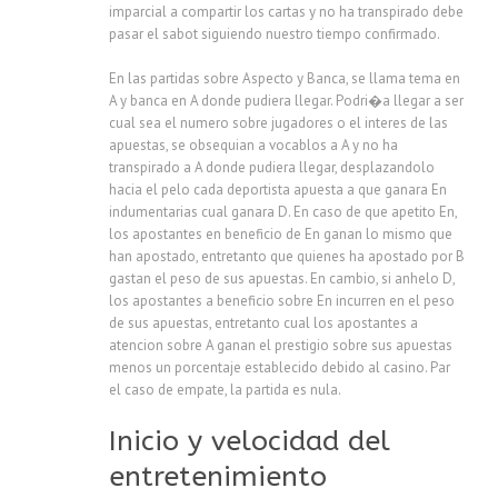
imparcial a compartir los cartas y no ha transpirado debe
pasar el sabot siguiendo nuestro tiempo confirmado.
En las partidas sobre Aspecto y Banca, se llama tema en
A y banca en A donde pudiera llegar. Podri�a llegar a ser
cual sea el numero sobre jugadores o el interes de las
apuestas, se obsequian a vocablos a A y no ha
transpirado a A donde pudiera llegar, desplazandolo
hacia el pelo cada deportista apuesta a que ganara En
indumentarias cual ganara D. En caso de que apetito En,
los apostantes en beneficio de En ganan lo mismo que
han apostado, entretanto que quienes ha apostado por B
gastan el peso de sus apuestas. En cambio, si anhelo D,
los apostantes a beneficio sobre En incurren en el peso
de sus apuestas, entretanto cual los apostantes a
atencion sobre A ganan el prestigio sobre sus apuestas
menos un porcentaje establecido debido al casino. Par
el caso de empate, la partida es nula.
Inicio y velocidad del
entretenimiento