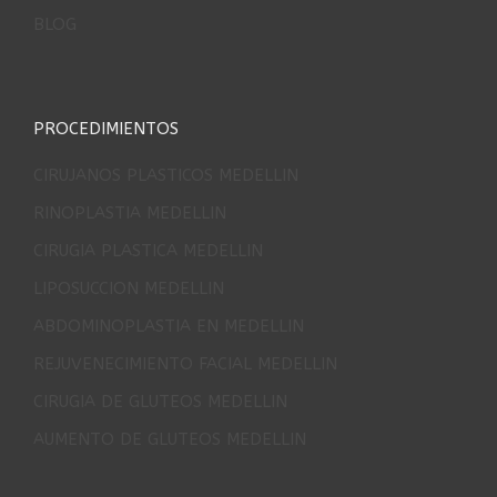
BLOG
PROCEDIMIENTOS
CIRUJANOS PLASTICOS MEDELLIN
RINOPLASTIA MEDELLIN
CIRUGIA PLASTICA MEDELLIN
LIPOSUCCION MEDELLIN
ABDOMINOPLASTIA EN MEDELLIN
REJUVENECIMIENTO FACIAL MEDELLIN
CIRUGIA DE GLUTEOS MEDELLIN
AUMENTO DE GLUTEOS MEDELLIN