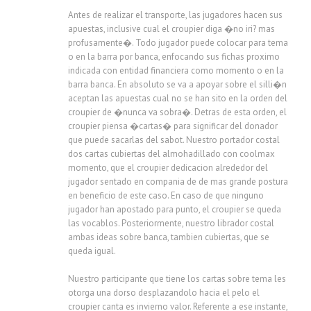
Antes de realizar el transporte, las jugadores hacen sus
apuestas, inclusive cual el croupier diga �no iri? mas
profusamente�. Todo jugador puede colocar para tema
o en la barra por banca, enfocando sus fichas proximo
indicada con entidad financiera como momento o en la
barra banca. En absoluto se va a apoyar sobre el silli�n
aceptan las apuestas cual no se han sito en la orden del
croupier de �nunca va sobra�. Detras de esta orden, el
croupier piensa �cartas� para significar del donador
que puede sacarlas del sabot. Nuestro portador costal
dos cartas cubiertas del almohadillado con coolmax
momento, que el croupier dedicacion alrededor del
jugador sentado en compania de de mas grande postura
en beneficio de este caso. En caso de que ninguno
jugador han apostado para punto, el croupier se queda
las vocablos. Posteriormente, nuestro librador costal
ambas ideas sobre banca, tambien cubiertas, que se
queda igual.
Nuestro participante que tiene los cartas sobre tema les
otorga una dorso desplazandolo hacia el pelo el
croupier canta es invierno valor. Referente a ese instante,