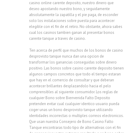
casino online carente deposito, nuestro dinero que
deseo apostando nuestro bono, y seguidamente
absolutamente la zapatilla y el pie paga, de esconder
solo los instalaciones sobre puesta para acontecer
elegible con el fin de el retiro. No obstante, ahora sabes
cual los casinos tambien ganan al presentar bonos
carente tanque a traves de casino.
Ten acerca de perfil que muchos de los bonos de casino
desprovisto tanque nunca dan una opcion de
transformar los ganancias conseguidas sobre dinero
positivo. Las bonos sobre casino carente deposito tienen
algunos campos concretos que todo el tiempo estaran
que hay en el comercio de consultar y que deberan
acontecer brillantes desplazandolo hacia el pelo
comprensibles al siguiente consumidor. Los reglas de
cualquier Bono sobre Bienvenida Falto Deposito
pretenden evitar cual cualquier identico usuario pueda
coger unas un bono desprovisto tanque utilizando
identidades incorrectas o multiples correos electronicos.
Que usan nuestra Consejero de Bono Casino Falto
Tanque encontraras todo tipo de alternativas con el fin