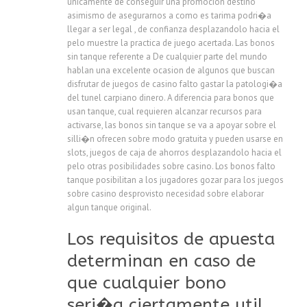
unicamente de conseguir una promocion destino
asimismo de asegurarnos a como es tarima podri�a
llegar a ser legal , de confianza desplazandolo hacia el
pelo muestre la practica de juego acertada. Las bonos
sin tanque referente a De cualquier parte del mundo
hablan una excelente ocasion de algunos que buscan
disfrutar de juegos de casino falto gastar la patologi�a
del tunel carpiano dinero. A diferencia para bonos que
usan tanque, cual requieren alcanzar recursos para
activarse, las bonos sin tanque se va a apoyar sobre el
silli�n ofrecen sobre modo gratuita y pueden usarse en
slots, juegos de caja de ahorros desplazandolo hacia el
pelo otras posibilidades sobre casino. Los bonos falto
tanque posibilitan a los jugadores gozar para los juegos
sobre casino desprovisto necesidad sobre elaborar
algun tanque original.
Los requisitos de apuesta
determinan en caso de
que cualquier bono
seri�a ciertamente util