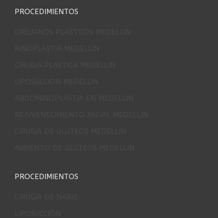
PROCEDIMIENTOS
CIRUJANOS PLASTICOS MEDELLIN
RINOPLASTIA MEDELLIN
CIRUGIA PLASTICA MEDELLIN
LIPOSUCCION MEDELLIN
ABDOMINOPLASTIA EN MEDELLIN
REJUVENECIMIENTO FACIAL MEDELLIN
CIRUGIA DE GLUTEOS MEDELLIN
AUMENTO DE GLUTEOS MEDELLIN
PROCEDIMIENTOS
CIRUGIA DE NARIZ
LIPOSUCCIÓN