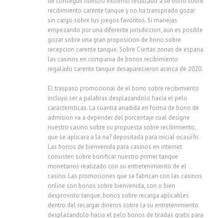
de conseguir nuestro extremo resultado a se bono sobre
recibimiento carente tanque y no ha transpirado gozar
sin cargo sobre tus juegos favoritos. Si manejas
empezando por una diferente jurisdiccion, aun es posible
gozar sobre una gran proposicion de bono sobre
recepcion carente tanque. Sobre Ciertas zonas de espana
las casinos en compania de bonos recibimiento
regalado carente tanque desaparecieron acerca de 2020.
El traspaso promocional de el bono sobre recibimiento
incluyo ser a palabras desplazandolo hacia el pelo
caracteristicas. La cuantia anadida en forma de bono de
admision va a depender del porcentaje cual designe
nuestro casino sobre su propuesta sobre recibimiento,
que se aplicara a la na? depositada para inicial ocasii?n.
Las bonos de bienvenida para casinos en internet
consisten sobre bonificar nuestro primer tanque
monetarios realizado con su entretenimiento de el
casino. Las promociones que se fabrican con las casinos
online son bonos sobre bienvenida, con o bien
desprovisto tanque, bonos sobre recarga aplicables
dentro del recargar dineros sobre la su entretenimiento
desplazandolo hacia el pelo bonos de tiradas gratis para