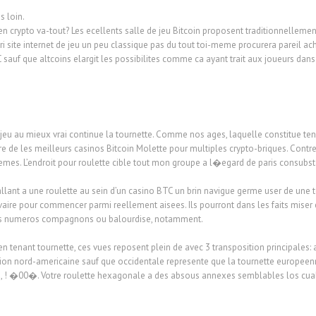
s loin.
n crypto va-tout? Les ecellents salle de jeu Bitcoin proposent traditionnellement
ri site internet de jeu un peu classique pas du tout toi-meme procurera pareil
 sauf que altcoins elargit les possibilites comme ca ayant trait aux joueurs dans
jeu au mieux vrai continue la tournette. Comme nos ages, laquelle constitue tenu
 de les meilleurs casinos Bitcoin Molette pour multiples crypto-briques. Contre, 
mes. L’endroit pour roulette cible tout mon groupe a l�egard de paris consubsta
llant a une roulette au sein d’un casino BTC un brin navigue germe user de une te
vaire pour commencer parmi reellement aisees. Ils pourront dans les faits miser en
rs numeros compagnons ou balourdise, notamment.
en tenant tournette, ces vues reposent plein de avec 3 transposition principales:
ion nord-americaine sauf que occidentale represente que la tournette europeen
, ! �00�. Votre roulette hexagonale a des absous annexes semblables los cuale