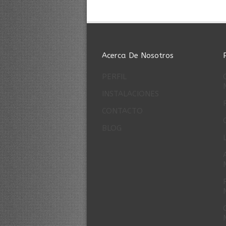
Acerca De Nosotros
PERFIL
INSTALACIONES
CONTACTO
BLOG