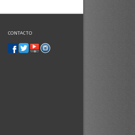
CONTACTO