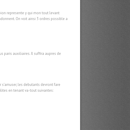
pion represente y qui mon tout levant
onnent. On voit ainsi 3 ordres possible a
 paris auxiliaires. Il suffira aupres de
 s’amuser, les debutants devront fare
ites en tenant va-tout suivantes: