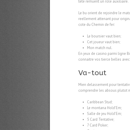
tete remuent un role auxiliaire.
Le bu orient de rejoindre le ma
reellement attenant pour origin
cote du Chemin de fer:
Le boursier vaut bien;
Cet joueur vaut bien;
Mon match nul.
En jeux de casino parmi ligne Bit
connaitre vos tierce belles ave
Va-tout
Mien delassement pour tentative
comprendre les absous plutot mi
Caribbean Stud;
Le montana Hold’Em;
Salle de jeu Hold’Em;
5 Card Tentative;
7 Card Poker;