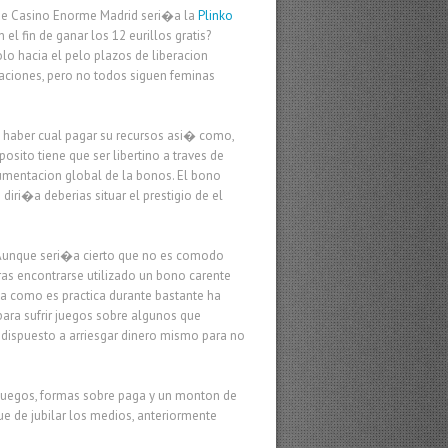
 de Casino Enorme Madrid seri�a la
Plinko
l fin de ganar los 12 eurillos gratis?
o hacia el pelo plazos de liberacion
laciones, pero no todos siguen feminas
e haber cual pagar su recursos asi� como,
sito tiene que ser libertino a traves de
cumentacion global de la bonos. El bono
iri�a deberias situar el prestigio de el
. Aunque seri�a cierto que no es comodo
ras encontrarse utilizado un bono carente
 a como es practica durante bastante ha
ara sufrir juegos sobre algunos que
a dispuesto a arriesgar dinero mismo para no
as juegos, formas sobre paga y un monton de
e de jubilar los medios, anteriormente