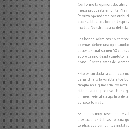
Conforme la opinion, del almo
mejor propuesta en Chile. ?Te m
Prioriza operadores con atribu
alcanzables. Los bonos desprov
modos. Nuestro casino detecta
Las bonos sobre casino carente
ademas, deben una oportunidad s
apuestas cual sumen 50 veces d
sobre casino desplazandolo haci
bono 10 veces antes de lograr a
Esto es sin duda la cual recom
ganar dinero favorable a los bo
tanque en algunos de los excele
sido bastante positiva. Usar a
primero vete al carajo hijo de 
conocerlo nada.
Asi que es muy trascendente val
prestaciones del casino para g
tendras que cumplir las instal