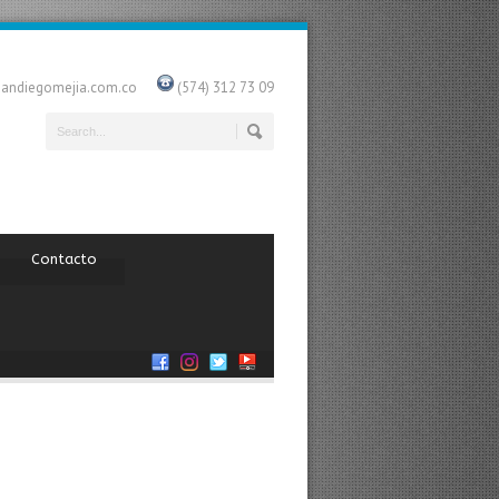
uandiegomejia.com.co
(574) 312 73 09
Contacto