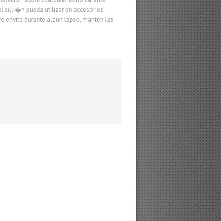
l silli�n pueda utilizar en accesorios
re envite durante algun lapso, manten las