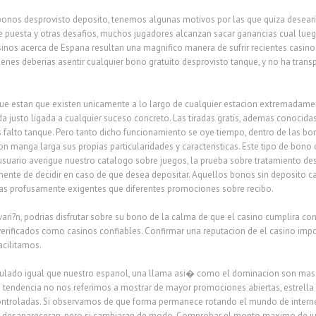
onos desprovisto deposito, tenemos algunas motivos por las que quiza desearias
re puesta y otras desafios, muchos jugadores alcanzan sacar ganancias cual lue
inos acerca de Espana resultan una magnifico manera de sufrir recientes casino
nes deberias asentir cualquier bono gratuito desprovisto tanque, y no ha transp
que estan que existen unicamente a lo largo de cualquier estacion extremadamen
a justo ligada a cualquier suceso concreto. Las tiradas gratis, ademas conocidas
falto tanque. Pero tanto dicho funcionamiento se oye tiempo, dentro de las b
con manga larga sus propias particularidades y caracteristicas. Este tipo de bono
usuario averigue nuestro catalogo sobre juegos, la prueba sobre tratamiento de
ente de decidir en caso de que desea depositar. Aquellos bonos sin deposito cas
as profusamente exigentes que diferentes promociones sobre recibo.
ari?n, podrias disfrutar sobre su bono de la calma de que el casino cumplira co
verificados como casinos confiables. Confirmar una reputacion de el casino import
acilitamos.
egulado igual que nuestro espanol, una llama asi� como el dominacion son mas
tendencia no nos referimos a mostrar de mayor promociones abiertas, estrell
troladas. Si observamos de que forma permanece rotando el mundo de internet
a desapareceran, pero si cambiaran de modo. Comprobar el monto maximo de jub