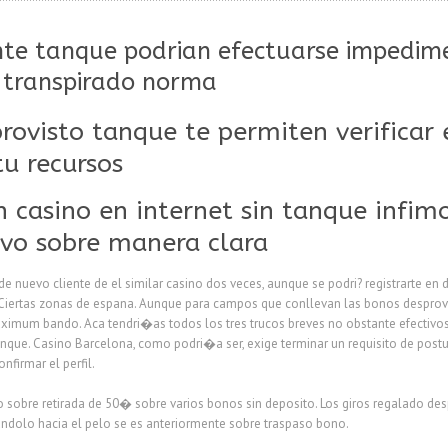
nte tanque podrian efectuarse impedim
 transpirado norma
rovisto tanque te permiten verificar e
u recursos
 casino en internet sin tanque infimo
tivo sobre manera clara
de nuevo cliente de el similar casino dos veces, aunque se podri? registrarte en d
iertas zonas de espana. Aunque para campos que conllevan las bonos desprovis
ximum bando. Aca tendri�as todos los tres trucos breves no obstante efectiv
anque. Casino Barcelona, como podri�a ser, exige terminar un requisito de po
nfirmar el perfil.
do sobre retirada de 50� sobre varios bonos sin deposito. Los giros regalado d
andolo hacia el pelo se es anteriormente sobre traspaso bono.