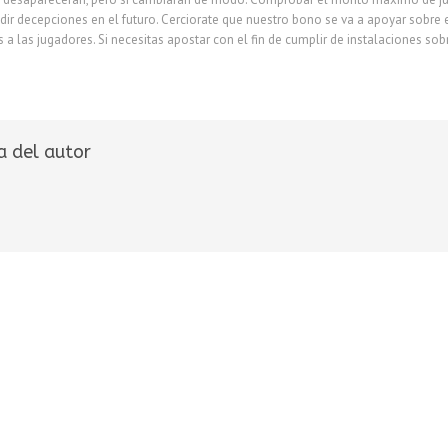
ir decepciones en el futuro. Cerciorate que nuestro bono se va a apoyar sobre e
a las jugadores. Si necesitas apostar con el fin de cumplir de instalaciones sob
a del autor