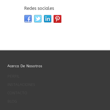
Redes sociales
Acerca De Nosotros
PERFIL
INSTALACIONES
CONTACTO
BLOG