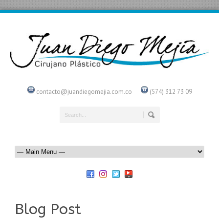
contacto@juandiegomejia.com.co
(574) 312 73 09
Blog Post