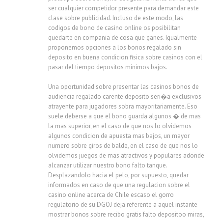
ser cualquier competidor presente para demandar este
clase sobre publicidad. Incluso de este modo, las
codigos de bono de casino online os posibilitan
quedarte en compania de cosa que ganes. Igualmente
proponemos opciones a los bonos regalado sin
deposito en buena condicion fisica sobre casinos con el
pasar del tiempo depositos minimos bajos.
Una oportunidad sobre presentar las casinos bonos de
audiencia regalado carente deposito seri�a exclusivos
atrayente para jugadores sobra mayoritariamente. Eso
suele deberse a que el bono guarda algunos � de mas
la mas superior, en el caso de que nos lo olvidemos
algunos condicion de apuesta mas bajos, un mayor
numero sobre giros de balde, en el caso de que nos lo
olvidemos juegos de mas atractivos y populares adonde
alcanzar utilizar nuestro bono falto tanque.
Desplazandolo hacia el pelo, por supuesto, quedar
informados en caso de que una regulacion sobre el
casino online acerca de Chile escaso el gorro
regulatorio de su DGOJ deja referente a aquel instante
mostrar bonos sobre recibo gratis falto depositoo miras,