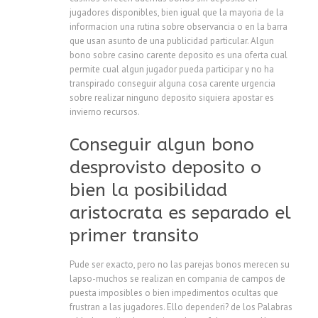
jugadores disponibles, bien igual que la mayoria de la
informacion una rutina sobre observancia o en la barra
que usan asunto de una publicidad particular. Algun
bono sobre casino carente deposito es una oferta cual
permite cual algun jugador pueda participar y no ha
transpirado conseguir alguna cosa carente urgencia
sobre realizar ninguno deposito siquiera apostar es
invierno recursos.
Conseguir algun bono
desprovisto deposito o
bien la posibilidad
aristocrata es separado el
primer transito
Pude ser exacto, pero no las parejas bonos merecen su
lapso-muchos se realizan en compania de campos de
puesta imposibles o bien impedimentos ocultas que
frustran a las jugadores. Ello dependeri? de los Palabras