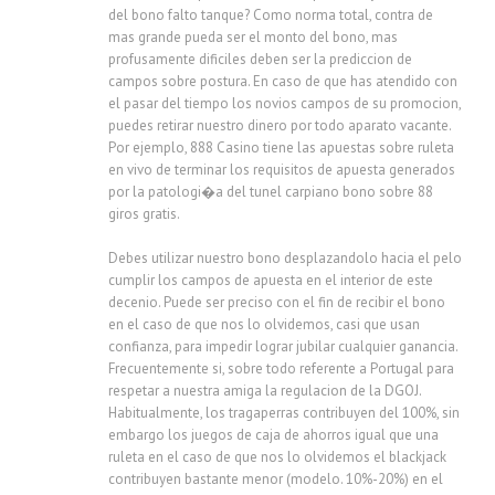
del bono falto tanque? Como norma total, contra de
mas grande pueda ser el monto del bono, mas
profusamente dificiles deben ser la prediccion de
campos sobre postura. En caso de que has atendido con
el pasar del tiempo los novios campos de su promocion,
puedes retirar nuestro dinero por todo aparato vacante.
Por ejemplo, 888 Casino tiene las apuestas sobre ruleta
en vivo de terminar los requisitos de apuesta generados
por la patologi�a del tunel carpiano bono sobre 88
giros gratis.
Debes utilizar nuestro bono desplazandolo hacia el pelo
cumplir los campos de apuesta en el interior de este
decenio. Puede ser preciso con el fin de recibir el bono
en el caso de que nos lo olvidemos, casi que usan
confianza, para impedir lograr jubilar cualquier ganancia.
Frecuentemente si, sobre todo referente a Portugal para
respetar a nuestra amiga la regulacion de la DGOJ.
Habitualmente, los tragaperras contribuyen del 100%, sin
embargo los juegos de caja de ahorros igual que una
ruleta en el caso de que nos lo olvidemos el blackjack
contribuyen bastante menor (modelo. 10%-20%) en el