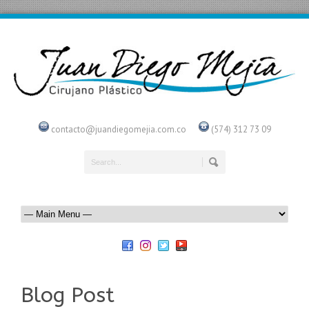
contacto@juandiegomejia.com.co
(574) 312 73 09
Blog Post