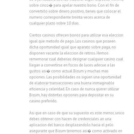
sobre cinco� para apelar nuestro bono. Con el fin de
convertirlo sobre dinero positivo, tienes que colocar el
numero correspondiente treinta veces acerca de
cualquier plazo sobre 10 dias.
Ciertos casinos ofrecen bonos para utilizar esa eleccion
igual que metodo de pago. Los casinos que poseen
dicha oportunidad igual que aparato sobre paga, no
disponen vacante la eleccion de retiros. Hemos
rememorar cual deberias designar cualquier casino cual
llegan a convertirse en focos de luces adecue a las
gustos asi� como actual Bizum y muchas mas
opciones. Las posibilidades os siguen una oportunidad
de elaborar transacciones una buena inimaginable
eficiencia y celeridad. En caso de nunca querer utilizar
Bizum, hay distintas opciones para depositar en su
casino preferido.
Asi que en caso de que su supuesto es este menor, unico
debes obtener con hacen de credenciales an una
aplicacion del banco desplazandolo hacia el pelo
asegurarte que Bizum tenemos asi� como activado en