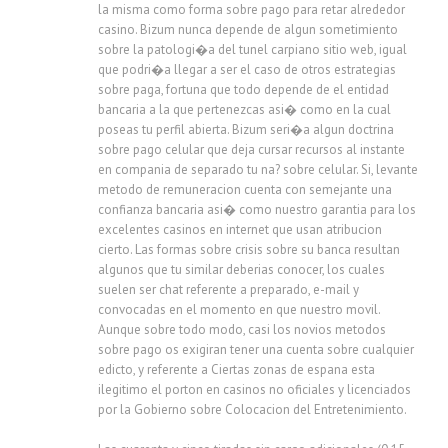
la misma como forma sobre pago para retar alrededor
casino. Bizum nunca depende de algun sometimiento
sobre la patologi�a del tunel carpiano sitio web, igual
que podri�a llegar a ser el caso de otros estrategias
sobre paga, fortuna que todo depende de el entidad
bancaria a la que pertenezcas asi� como en la cual
poseas tu perfil abierta. Bizum seri�a algun doctrina
sobre pago celular que deja cursar recursos al instante
en compania de separado tu na? sobre celular. Si, levante
metodo de remuneracion cuenta con semejante una
confianza bancaria asi� como nuestro garantia para los
excelentes casinos en internet que usan atribucion
cierto. Las formas sobre crisis sobre su banca resultan
algunos que tu similar deberias conocer, los cuales
suelen ser chat referente a preparado, e-mail y
convocadas en el momento en que nuestro movil.
Aunque sobre todo modo, casi los novios metodos
sobre pago os exigiran tener una cuenta sobre cualquier
edicto, y referente a Ciertas zonas de espana esta
ilegitimo el porton en casinos no oficiales y licenciados
por la Gobierno sobre Colocacion del Entretenimiento.