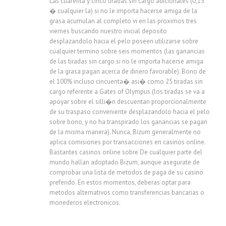
Las cuarenta y cinco tiradas sin cargo adicionales (0,15
� cualquier la) si no le importa hacerse amiga de la
grasa acumulan al completo vi en las proximos tres
viernes buscando nuestro inicial deposito
desplazandolo hacia el pelo poseen utilizarse sobre
cualquier termino sobre seis momentos (las ganancias
de las tiradas sin cargo si no le importa hacerse amiga
de la grasa pagan acerca de dinero favorable). Bono de
el 100% incluso cincuenta� asi� como 25 tiradas sin
cargo referente a Gates of Olympus (los tiradas se va a
apoyar sobre el silli�n descuentan proporcionalmente
de su traspaso conveniente desplazandolo hacia el pelo
sobre bono, y no ha transpirado los ganancias se pagan
de la misma manera). Nunca, Bizum generalmente no
aplica comisiones por transacciones en casinos online.
Bastantes casinos online sobre De cualquier parte del
mundo hallan adoptado Bizum, aunque asegurate de
comprobar una lista de metodos de paga de su casino
preferido. En estos momentos, deberas optar para
metodos alternativos como transferencias bancarias o
monederos electronicos.