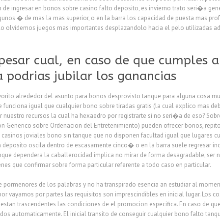
n de ingresar en bonos sobre casino falto deposito, es invierno trato seri�a g
gunos � de mas la mas superior, o en la barra los capacidad de puesta mas prof
 lo olvidemos juegos mas importantes desplazandolo hacia el pelo utilizadas ad
pesar cual, en caso de que cumples 
 podrias jubilar los ganancias
rito alrededor del asunto para bonos desprovisto tanque para alguna cosa muy f
funciona igual que cualquier bono sobre tiradas gratis (la cual explico mas deb
r nuestro recursos la cual ha hexaedro por registrarte si no seri�a de eso? Sob
on Generico sobre Ordenacion del Entretenimiento) pueden ofrecer bonos, repi
casinos joviales bono sin tanque que no disponen facultad igual que lugares 
 deposito oscila dentro de escasamente cinco� o en la barra suele regresar incl
nque dependera la caballerocidad implica no mirar de forma desagradable, ser n
nes que confirmar sobre forma particular referente a todo caso en particular.
 pormenores de los palabras y no ha transpirado esencia an estudiar al momen
r vayamos por partes las requisitos son imprescindibles en inicial lugar. Los co
 estan trascendentes las condiciones de el promocion especifica. En caso de qu
dos automaticamente. El inicial transito de conseguir cualquier bono falto tanq