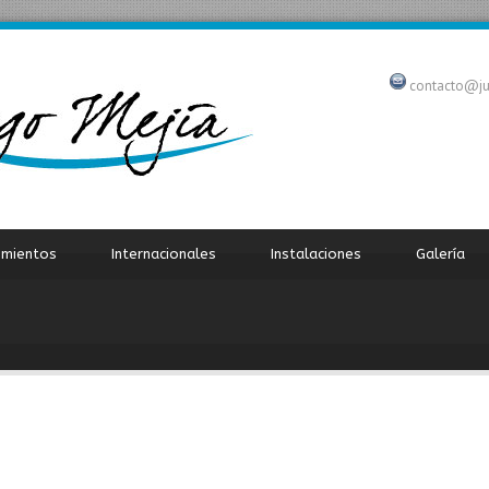
contacto@j
imientos
Internacionales
Instalaciones
Galería