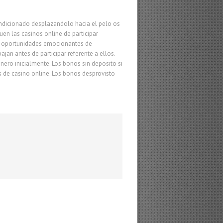
ndicionado desplazandolo hacia el pelo os
uen las casinos online de participar
an oportunidades emocionantes de
jan antes de participar referente a ellos.
ero inicialmente. Los bonos sin deposito si
s de casino online. Los bonos desprovisto