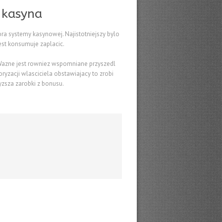
 kasyna
 systemy kasynowej. Najistotniejszy bylo
est konsumuje zaplacic.
. Wazne jest rowniez wspomniane przyszedl
yzacji wlasciciela obstawiajacy to zrobi
yzsza zarobki z bonusu.