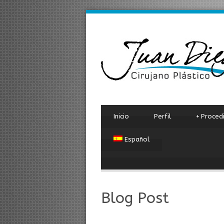
Inicio
Perfil
+
Proced
Español
Blog Post