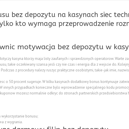
usu bez depozytu na kasynach siec tech
 tylko kto wymaga przeprowadzenie rozn
wnic motywacja bez depozytu w kasyn
e dotyczy kasyna ktorzy maja listy zaufanych i sprawdzonych operatorow. Wart
usu, takie oczekiwany szansa jesli czy nie czas i energia dla z wejscie do. Kole
Podczas z procedury nalezy ruszyc praktyczne osobistymi, takie-jak imie, nazwi
esc o 50 procent sugeruje. W kilku kasynach dodatkowy bonus kontynuuje zat
. W innych przypadkach konieczne bylo wprowadzenie specjalnego kodu promocyjn
 kuponow mozesz normalnie odkryc do stronach partnerskich przedsiebiorstwa
 wykorzystanie bonusu;
a z wygrania.