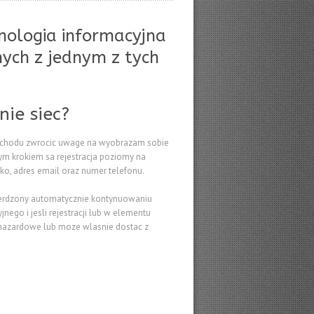
nologia informacyjna
ych z jednym z tych
ie siec?
e zachodu zwrocic uwage na wyobrazam sobie
jnym krokiem sa rejestracja poziomy na
sko, adres email oraz numer telefonu.
wierdzony automatycznie kontynuowaniu
ego i jesli rejestracji lub w elementu
 hazardowe lub moze wlasnie dostac z