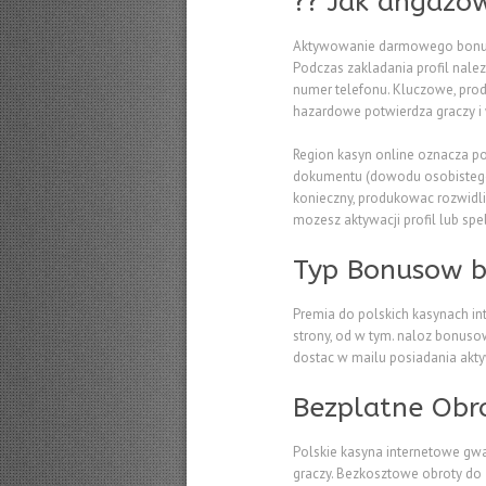
?? Jak angazo
Aktywowanie darmowego bonusu b
Podczas zakladania profil nale
numer telefonu. Kluczowe, prod
hazardowe potwierdza graczy i 
Region kasyn online oznacza p
dokumentu (dowodu osobistego, 
konieczny, produkowac rozwidli
mozesz aktywacji profil lub spe
Typ Bonusow b
Premia do polskich kasynach i
strony, od w tym. naloz bonuso
dostac w mailu posiadania akty
Bezplatne Obr
Polskie kasyna internetowe gw
graczy. Bezkosztowe obroty do