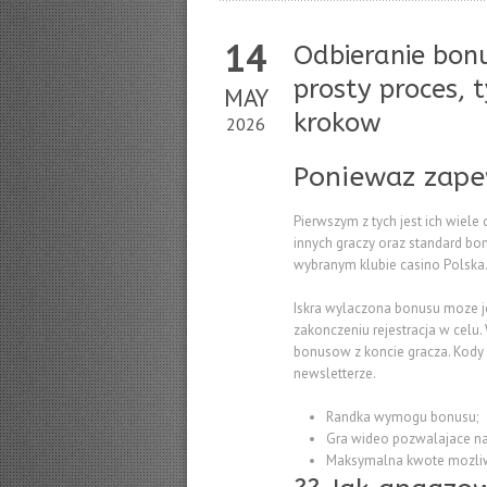
14
Odbieranie bon
prosty proces,
MAY
krokow
2026
Poniewaz zape
Pierwszym z tych jest ich wiel
innych graczy oraz standard bon
wybranym klubie casino Polska. 
Iskra wylaczona bonusu moze j
zakonczeniu rejestracja w celu
bonusow z koncie gracza. Kody
newsletterze.
Randka wymogu bonusu;
Gra wideo pozwalajace na
Maksymalna kwote mozliw