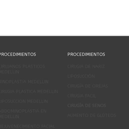
PROCEDIMIENTOS
PROCEDIMIENTOS
CIRUJANOS PLASTICOS
CIRUGIA DE NARIZ
MEDELLIN
LIPOSUCCIÓN
RINOPLASTIA MEDELLIN
CIRUGÍA DE OREJAS
CIRUGIA PLASTICA MEDELLIN
CIRUGIA FACIL
LIPOSUCCION MEDELLIN
CIRUGÍA DE SENOS
ABDOMINOPLASTIA EN
AUMENTO DE GLÚTEOS
MEDELLIN
REJUVENECIMIENTO FACIAL