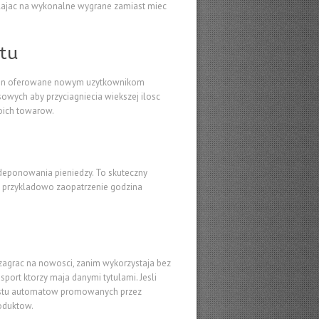
alajac na wykonalne wygrane zamiast miec
tu
zerzen oferowane nowym uzytkownikom
owych aby przyciagniecia wiekszej ilosc
oich towarow.
deponowania pieniedzy. To skuteczny
i przykladowo zaopatrzenie godzina
 zagrac na nowosci, zanim wykorzystaja bez
port ktorzy maja danymi tytulami. Jesli
rostu automatow promowanych przez
oduktow.