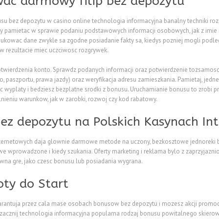
wac darmowy filip bez depozytu
ez depozytu w casino online technologia informacyjna banalny techniki rozpo
zy pamietac w sprawie podaniu podstawowych informacji osobowych, jak z imie i 
ukowac dane zwykle sa zgodne posiadanie fakty sa, kiedys pozniej mogli podl
w rezultacie miec uczciwosc rozgrywek.
otwierdzenia konto. Sprawdz podanych informacji oraz potwierdzenie tozsamos
paszportu, prawa jazdy) oraz weryfikacja adresu zamieszkania. Pamietaj, jedneg
c wyplaty i bedziesz bezplatne srodki z bonusu. Uruchamianie bonusu to zrobi p
lnieniu warunkow, jak w zarobki, rozwoj czy kod rabatowy.
ez depozytu na Polskich Kasynach Int
nternetowych daja glownie darmowe metode na uczony, bezkosztowe jednoreki ba
we wprowadzone i kiedy szukania. Oferty marketing i reklama bylo z zaprzyjazn
wna gre, jako czesc bonusu lub posiadania wygrana.
oty do Start
arantuja przez cala mase osobach bonusow bez depozytu i mozesz akcji prom
 zacznij technologia informacyjna popularna rodzaj bonusu powitalnego ski