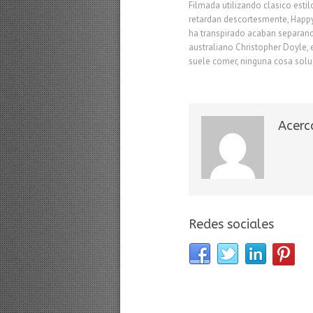
Filmada utilizando clasico estil
retardan descortesmente, Happy 
ha transpirado acaban separando
australiano Christopher Doyle, 
suele comer, ninguna cosa solu
Acerc
Redes sociales