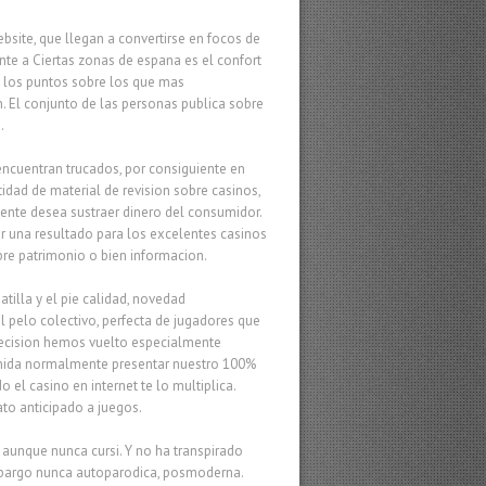
bsite, que llegan a convertirse en focos de
nte a Ciertas zonas de espana es el confort
e los puntos sobre los que mas
. El conjunto de las personas publica sobre
.
ncuentran trucados, por consiguiente en
idad de material de revision sobre casinos,
mente desea sustraer dinero del consumidor.
r una resultado para los excelentes casinos
re patrimonio o bien informacion.
tilla y el pie calidad, novedad
l pelo colectivo, perfecta de jugadores que
decision hemos vuelto especialmente
enida normalmente presentar nuestro 100%
 el casino en internet te lo multiplica.
to anticipado a juegos.
 aunque nunca cursi. Y no ha transpirado
embargo nunca autoparodica, posmoderna.