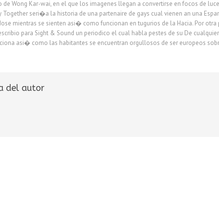
o de Wong Kar-wai, en el que los imagenes llegan a convertirse en focos de luces
Together seri�a la historia de una partenaire de gays cual vienen an una Espan
se mientras se sienten asi� como funcionan en tugurios de la Hacia. Por otra p
escribio para Sight & Sound un periodico el cual habla pestes de su De cualquie
ciona asi� como las habitantes se encuentran orgullosos de ser europeos sobre
a del autor