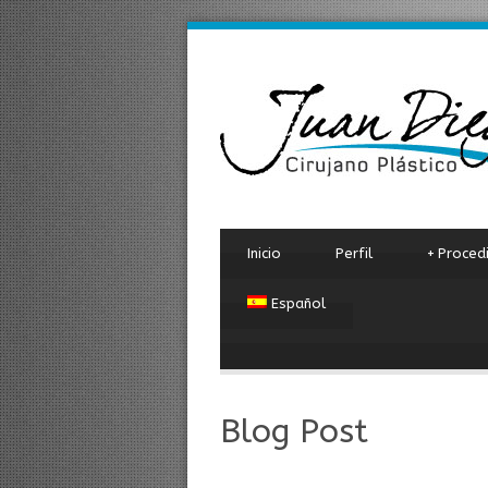
Inicio
Perfil
+
Proced
Español
Blog Post