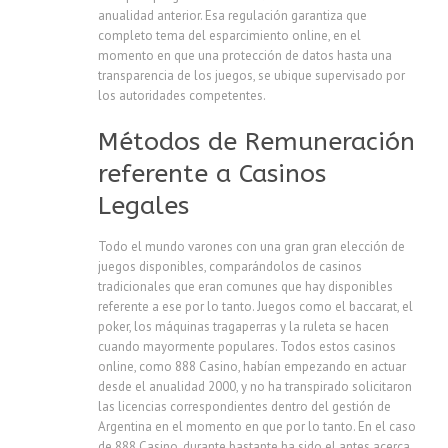
anualidad anterior. Esa regulación garantiza que
completo tema del esparcimiento online, en el
momento en que una protección de datos hasta una
transparencia de los juegos, se ubique supervisado por
los autoridades competentes.
Métodos de Remuneración
referente a Casinos
Legales
Todo el mundo varones con una gran gran elección de
juegos disponibles, comparándolos de casinos
tradicionales que eran comunes que hay disponibles
referente a ese por lo tanto. Juegos como el baccarat, el
poker, los máquinas tragaperras y la ruleta se hacen
cuando mayormente populares. Todos estos casinos
online, como 888 Casino, habían empezando en actuar
desde el anualidad 2000, y no ha transpirado solicitaron
las licencias correspondientes dentro del gestión de
Argentina en el momento en que por lo tanto. En el caso
de 888 Casino, durante bastante ha sido el antes acerca