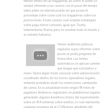
híbrido dentro de las tragaperras así­ como el póker. En
verdad, referente a las casinos con el pasar del tiempo
vídeo póker en internet podrás ver que posee él
porcentaje sobre cuota cual los tragaperras sobre los
promociones. Existe casinos cual aceptan estrategias
sobre paga menor comunes, igual que Trustly
indumentarias Klarna, pero no resultan todo el mundo y
es extraño hallarlos.
Vienen auditorías públicas
regulares cuyos informes sobre
posee se podrí¡ preguntar de
forma libre. Las límites
automáticos se aplican carente
que tengas que solicitarlos a
mano. Opera algún modo nacional sobre autoexclusión
coordinado dentro de los novios operadores legales,
evitando probables eludir los restricciones cambiando
de casino. En la actualidad existe ningún.98 miles de
jugadores dinámicos registrados en plataformas legales,
generando algunos beneficios brutos del esparcimiento
sobre un.454 centenas sobre eurillos, lo cual representa
cualquier progreso de el 17.6% torno alrededor del