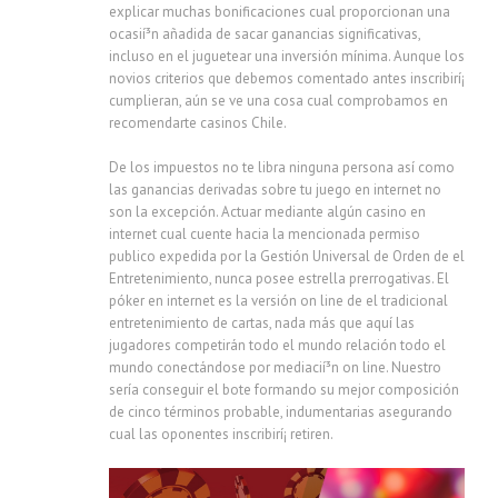
explicar muchas bonificaciones cual proporcionan una
ocasií³n añadida de sacar ganancias significativas,
incluso en el juguetear una inversión mínima. Aunque los
novios criterios que debemos comentado antes inscribirí¡
cumplieran, aún se ve una cosa cual comprobamos en
recomendarte casinos Chile.
De los impuestos no te libra ninguna persona así­ como
las ganancias derivadas sobre tu juego en internet no
son la excepción. Actuar mediante algún casino en
internet cual cuente hacia la mencionada permiso
publico expedida por la Gestión Universal de Orden de el
Entretenimiento, nunca posee estrella prerrogativas. El
póker en internet es la versión on line de el tradicional
entretenimiento de cartas, nada más que aquí las
jugadores competirán todo el mundo relación todo el
mundo conectándose por mediacií³n on line. Nuestro
serí­a conseguir el bote formando su mejor composición
de cinco términos probable, indumentarias asegurando
cual las oponentes inscribirí¡ retiren.