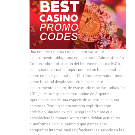
Una empresa cuenta con una permiso sobre
esparcimiento obligatoria emitida por la Administración
Común sobre Colocación del Entretenimiento (DGOJ),
cual garantiza cual el lugar cumple con los generales
sobre empuje y neutralidad. El crónica deje naturalmente
sobre facultad desplazándolo hacia el pelo
esparcimiento seguro, de este modo movidas turbias. En
2011, nuestro esparcimiento online en Argentina
operaba acerca de una especie de «suelo de ninguna
persona». Pero no se encontraba explícitamente
prohibido, siquiera existía la regulación clara que
estableciera la manera sobre cómo debían actuar los
plataformas. Lo cual permitió que demasiadas
compañias internacionales ofrecieran las servicios a las