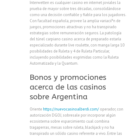
Interwetten es cualquier casino en internet joviales la
prueba de mayor sobre tres décadas, consolidándose
como una decisión confiable y fiable para los jugadores.
Con facultad española, provee la amplia variacií³n de
juegos, promociones atractivas y no ha transpirado
estrategias sobre remuneración seguros. La patologí­a
del túnel carpiano casino acerca de preparado estaría
especializado durante live roulette, con manga larga 10
posibilidades de Ruleta y 4 de Ruleta Particular,
incluyendo posibilidades esgrimidas como la Ruleta
Automatizada y la Quantum.
Bonos y promociones
acerca de las casinos
sobre Argentina
Oriente
https://nuevocasinoalberdi.com/
operador, con
autorización DGOJ, sobresale por incorporar algún
ecosistema sobre esparcimiento cual combina
tragaperras, mesas sobre ruleta, blackjack y no ha
transpirado un sólido casino referente a vivo. Entre las