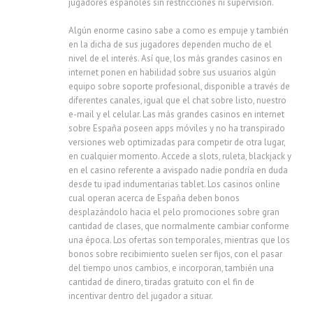
jugadores españoles sin restricciones ni supervisión.
Algún enorme casino sabe a como es empuje y también
en la dicha de sus jugadores dependen mucho de el
nivel de el interés. Así que, los más grandes casinos en
internet ponen en habilidad sobre sus usuarios algún
equipo sobre soporte profesional, disponible a través de
diferentes canales, igual que el chat sobre listo, nuestro
e-mail y el celular. Las más grandes casinos en internet
sobre España poseen apps móviles y no ha transpirado
versiones web optimizadas para competir de otra lugar,
en cualquier momento. Accede a slots, ruleta, blackjack y
en el casino referente a avispado nadie pondrí­a en duda
desde tu ipad indumentarias tablet. Los casinos online
cual operan acerca de España deben bonos
desplazándolo hacia el pelo promociones sobre gran
cantidad de clases, que normalmente cambiar conforme
una época. Los ofertas son temporales, mientras que los
bonos sobre recibimiento suelen ser fijos, con el pasar
del tiempo unos cambios, e incorporan, también una
cantidad de dinero, tiradas gratuito con el fin de
incentivar dentro del jugador a situar.