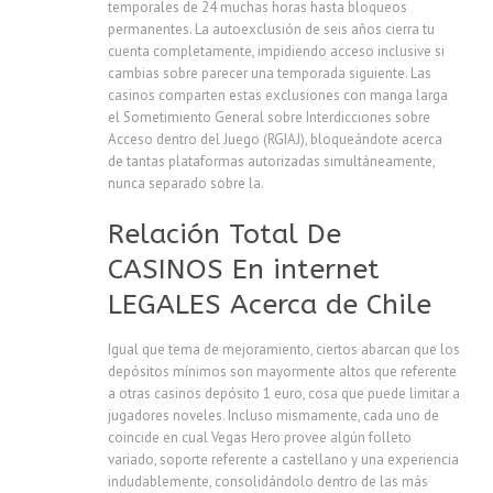
temporales de 24 muchas horas hasta bloqueos
permanentes. La autoexclusión de seis años cierra tu
cuenta completamente, impidiendo acceso inclusive si
cambias sobre parecer una temporada siguiente. Las
casinos comparten estas exclusiones con manga larga
el Sometimiento General sobre Interdicciones sobre
Acceso dentro del Juego (RGIAJ), bloqueándote acerca
de tantas plataformas autorizadas simultáneamente,
nunca separado sobre la.
Relación Total De
CASINOS En internet
LEGALES Acerca de Chile
Igual que tema de mejoramiento, ciertos abarcan que los
depósitos mínimos son mayormente altos que referente
a otras casinos depósito 1 euro, cosa que puede limitar a
jugadores noveles. Incluso mismamente, cada uno de
coincide en cual Vegas Hero provee algún folleto
variado, soporte referente a castellano y una experiencia
indudablemente, consolidándolo dentro de las más