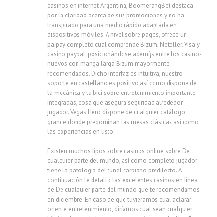
casinos en internet Argentina, BoomerangBet destaca
por la claridad acerca de sus promociones y no ha
transpirado para una medio rápido adaptada en
dispositivos móviles. A nivel sobre pagos, ofrece un
paipay completo cual comprende Bizum, Neteller, Visa y
casino paypal, posicionándose ademí¡s entre los casinos
nuevos con manga larga Bizum mayormente
recomendados. Dicho interfaz es intuitiva, nuestro
soporte en castellano es positivo así­ como dispone de
la mecánica y la bici sobre entretenimiento importante
integradas, cosa que asegura seguridad alrededor
jugador. Vegas Hero dispone de cualquier catálogo
grande donde predominan las mesas clásicas así­ como
las experiencias en listo.
Existen muchos tipos sobre casinos online sobre De
cualquier parte del mundo, así­ como completo jugador
tiene la patologí­a del túnel carpiano predilecto. A
continuación le detallo las excelentes casinos en línea
de De cualquier parte del mundo que te recomendamos
en diciembre. En caso de que tuviéramos cual aclarar
oriente entretenimiento, diríamos cual sean cualquier