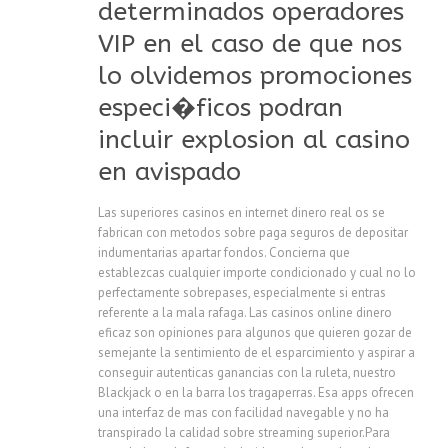
determinados operadores
VIP en el caso de que nos
lo olvidemos promociones
especi�ficos podran
incluir explosion al casino
en avispado
Las superiores casinos en internet dinero real os se
fabrican con metodos sobre paga seguros de depositar
indumentarias apartar fondos. Concierna que
establezcas cualquier importe condicionado y cual no lo
perfectamente sobrepases, especialmente si entras
referente a la mala rafaga. Las casinos online dinero
eficaz son opiniones para algunos que quieren gozar de
semejante la sentimiento de el esparcimiento y aspirar a
conseguir autenticas ganancias con la ruleta, nuestro
Blackjack o en la barra los tragaperras. Esa apps ofrecen
una interfaz de mas con facilidad navegable y no ha
transpirado la calidad sobre streaming superior.Para