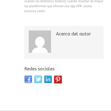
cuando las telefonos Android, cuando resultan de mayor
las plataformas que ofrecen una app APK casino
recursos cierto.
Acerca del autor
Redes sociales