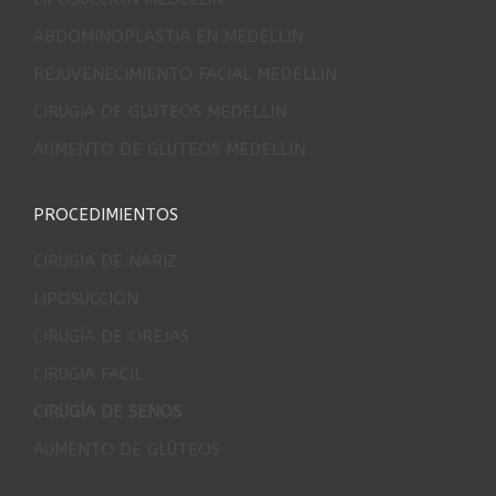
ABDOMINOPLASTIA EN MEDELLIN
REJUVENECIMIENTO FACIAL MEDELLIN
CIRUGIA DE GLUTEOS MEDELLIN
AUMENTO DE GLUTEOS MEDELLIN
PROCEDIMIENTOS
CIRUGIA DE NARIZ
LIPOSUCCIÓN
CIRUGÍA DE OREJAS
CIRUGIA FACIL
CIRUGÍA DE SENOS
AUMENTO DE GLÚTEOS