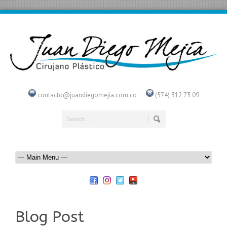
contacto@juandiegomejia.com.co
(574) 312 73 09
Blog Post