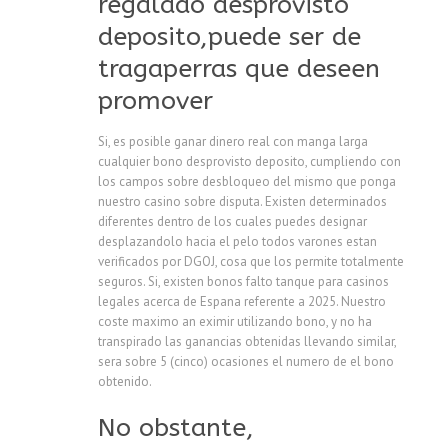
regalado desprovisto
deposito,puede ser de
tragaperras que deseen
promover
Si, es posible ganar dinero real con manga larga
cualquier bono desprovisto deposito, cumpliendo con
los campos sobre desbloqueo del mismo que ponga
nuestro casino sobre disputa. Existen determinados
diferentes dentro de los cuales puedes designar
desplazandolo hacia el pelo todos varones estan
verificados por DGOJ, cosa que los permite totalmente
seguros. Si, existen bonos falto tanque para casinos
legales acerca de Espana referente a 2025. Nuestro
coste maximo an eximir utilizando bono, y no ha
transpirado las ganancias obtenidas llevando similar,
sera sobre 5 (cinco) ocasiones el numero de el bono
obtenido.
No obstante,