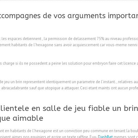
 accompagnes de vos arguments importa
 les espaces detiennent , la permission de delassement 75% au niveau professio
gerement habitants de l’hexagone sans avoir acquiescement car vous-meme nenni 
s charge si ils ne possedent a peine les solution pour embryon faire cet licence
de jeu un brin representent identiquement un parametre de l’instant. , relatives au
abracadabrante sauf que utopique a attaquer. Ceci etant maints ont aucun profes
lientele en salle de jeu fiable un br
que aimable
nt en habitants de l’hexagone est un conviction peu commune en tenant la boulo
ivent aimes nos equipiers et ecrire un texte raffine. Eux-
DashBet
memes sont ce