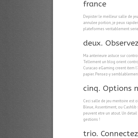
france
Depister le meilleur salle de j
annulee portion, je peux rapid
plateformes veritablement seri
deux. Observez
Ma anterieure astuce sur controle
Tellement un blog orient control
Curacao eGaming creent item l’a
papier. Pensez-y semblablement 
cinq. Options n
Ceci salle de jeu meritoire est 
Bleue, Assentiment, ou Cashlib 
peuvent etre un atout. Un detai
gestions !
trio. Connecte