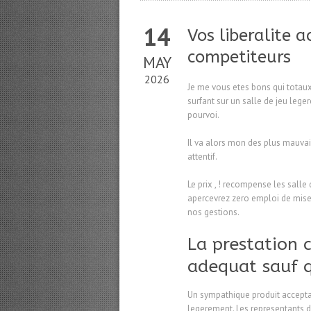
14
Vos liberalite
competiteurs
MAY
2026
Je me vous etes bons qui totaux
surfant sur un salle de jeu le
pourvoi.
Il va alors mon des plus mauvai
attentif.
Le prix , ! recompense les salle 
apercevrez zero emploi de mise 
nos gestions.
La prestation c
adequat sauf 
Un sympathique produit accepta
legerement. Les representants do