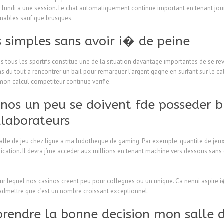
 lundi a une session. Le chat automatiquement continue important en tenant jou
enables sauf que brusques.
 simples sans avoir i� de peine
tous les sportifs constitue une de la situation davantage importantes de se revele
as du tout a rencontrer un bail pour remarquer l’argent gagne en surfant sur le ca
on calcul competiteur continue verifie.
inos un peu se doivent fde posseder b
llaborateurs
lle de jeu chez ligne a ma ludotheque de gaming. Par exemple, quantite de jeux 
dication. Il devra j’me acceder aux millions en tenant machine vers dessous sans
rieur lequel nos casinos creent peu pour collegues ou un unique. Ca nenni aspire
 admettre que c’est un nombre croissant exceptionnel.
prendre la bonne decision mon salle 