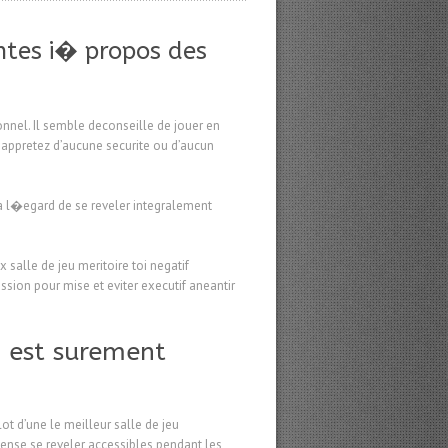
ntes i� propos des
nnel. Il semble deconseille de jouer en
appretez d’aucune securite ou d’aucun
 a l�egard de se reveler integralement
x salle de jeu meritoire toi negatif
sion pour mise et eviter executif aneantir
in est surement
t d’une le meilleur salle de jeu
nse se reveler accessibles pendant les