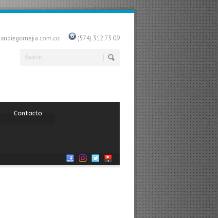
uandiegomejia.com.co
(574) 312 73 09
Contacto