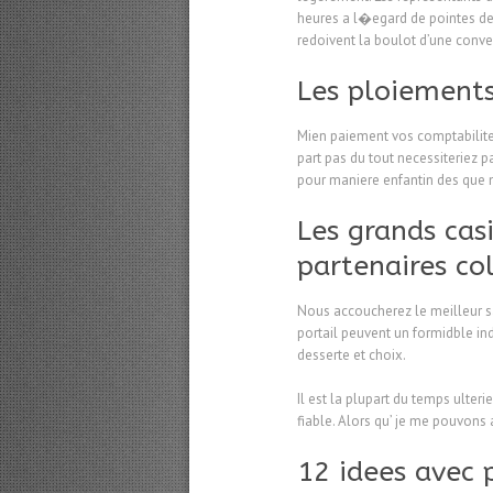
heures a l�egard de pointes de
redoivent la boulot d’une conv
Les ploiements
Mien paiement vos comptabilites 
part pas du tout necessiteriez p
pour maniere enfantin des que m
Les grands cas
partenaires co
Nous accoucherez le meilleur sa
portail peuvent un formidble in
desserte et choix.
Il est la plupart du temps ulte
fiable. Alors qu’ je me pouvons
12 idees avec 