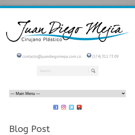
contacto@juandiegomejia.com.co
(574) 312 73 09
Blog Post