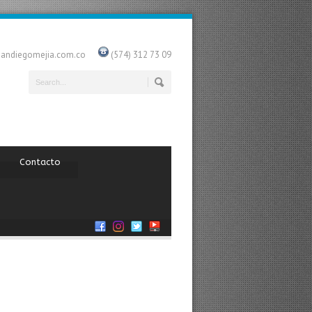
uandiegomejia.com.co
(574) 312 73 09
Contacto