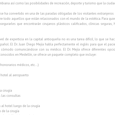
biana así como las posibilidades de recreación, deporte y turismo que la ciudad
a se ha convertido en una de las paradas obligadas de los visitantes extranjer
e todo aquellos que están relacionados con el mundo de la estética. Para quien
egurarles que encontrarán cirujanos plásticos calificados, clínicas seguras,
el de experticia en la capital antioqueña no es una tarea difícil, lo que se
añol. El Dr. Juan Diego Mejía habla perfectamente el inglés para que el pac
ás cómodo comunicándose con su médico. El Dr. Mejía ofrece diferentes opcio
conocidos en Medellín, se ofrece un paquete completo que incluye:
a, honorarios médicos, etc…)
 hotel al aeropuerto
a
a cirugía
s las consultas
 al hotel luego de la cirugía
de la cirugía