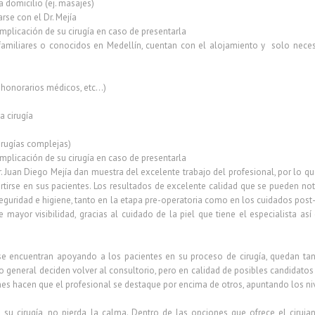
 domicilio (ej. masajes)
rse con el Dr. Mejía
mplicación de su cirugía en caso de presentarla
familiares o conocidos en Medellín, cuentan con el alojamiento y solo necesi
a, honorarios médicos, etc…)
a cirugía
rugías complejas)
mplicación de su cirugía en caso de presentarla
. Juan Diego Mejía dan muestra del excelente trabajo del profesional, por lo q
tirse en sus pacientes. Los resultados de excelente calidad que se pueden notar
guridad e higiene, tanto en la etapa pre-operatoria como en los cuidados post-
de mayor visibilidad, gracias al cuidado de la piel que tiene el especialista 
 encuentran apoyando a los pacientes en su proceso de cirugía, quedan tan
o general deciden volver al consultorio, pero en calidad de posibles candidatos
nes hacen que el profesional se destaque por encima de otros, apuntando los ni
 su cirugía, no pierda la calma. Dentro de las opciones que ofrece el ciruja