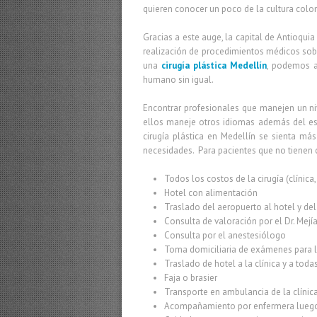
quieren conocer un poco de la cultura colom
Gracias a este auge, la capital de Antioqui
realización de procedimientos médicos sobr
una
cirugía plástica Medellín
, podemos as
humano sin igual.
Encontrar profesionales que manejen un niv
ellos maneje otros idiomas además del esp
cirugía plástica en Medellín se sienta m
necesidades. Para pacientes que no tienen 
Todos los costos de la cirugía (clínic
Hotel con alimentación
Traslado del aeropuerto al hotel y del
Consulta de valoración por el Dr. Mejí
Consulta por el anestesiólogo
Toma domiciliaria de exámenes para l
Traslado de hotel a la clínica y a toda
Faja o brasier
Transporte en ambulancia de la clínica
Acompañamiento por enfermera luego 