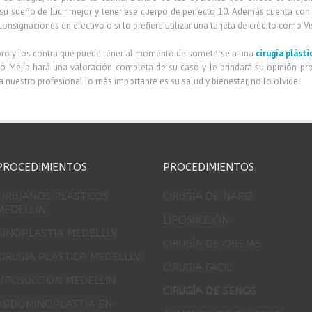
 su sueño de lucir mejor y tener ese cuerpo de perfecto 10. Además cuenta con 
signaciones en efectivo o si lo prefiere utilizar una tarjeta de crédito como V
pro y los contra que puede tener al momento de someterse a una
cirugía plást
go Mejía hará una valoración completa de su caso y le brindará su opinión pro
a nuestro profesional lo más importante es su salud y bienestar, no lo olvide.
PROCEDIMIENTOS
PROCEDIMIENTOS
CIRUJANOS PLASTICOS
CIRUGIA DE NARIZ
MEDELLIN
LIPOSUCCIÓN
RINOPLASTIA MEDELLIN
CIRUGÍA DE OREJAS
CIRUGIA PLASTICA MEDELLIN
CIRUGIA FACIL
LIPOSUCCION MEDELLIN
CIRUGÍA DE SENOS
ABDOMINOPLASTIA EN