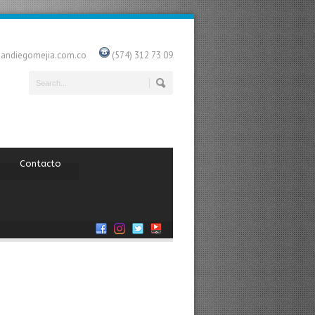
uandiegomejia.com.co
(574) 312 73 09
Contacto