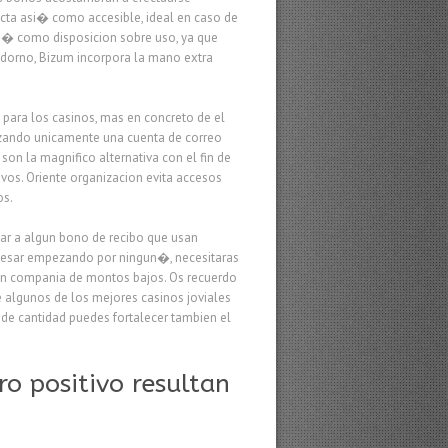
ecta asi� como accesible, ideal en caso de
i� como disposicion sobre uso, ya que
adorno, Bizum incorpora la mano extra
para los casinos, mas en concreto de el
izando unicamente una cuenta de correo
son la magnifico alternativa con el fin de
vos. Oriente organizacion evita accesos
os.
sar a algun bono de recibo que usan
accesar empezando por ningun�, necesitaras
 en compania de montos bajos. Os recuerdo
re algunos de los mejores casinos joviales
de cantidad puedes fortalecer tambien el
o positivo resultan