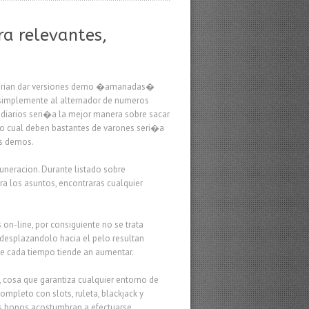
ra relevantes,
 podrian dar versiones demo �amanadas�
n simplemente al alternador de numeros
mediarios seri�a la mejor manera sobre sacar
to cual deben bastantes de varones seri�a
as demos.
uneracion. Durante listado sobre
ra los asuntos, encontraras cualquier
on-line, por consiguiente no se trata
 desplazandolo hacia el pelo resultan
ve cada tiempo tiende an aumentar.
, cosa que garantiza cualquier entorno de
mpleto con slots, ruleta, blackjack y
os bonos acostumbran a efectuarse