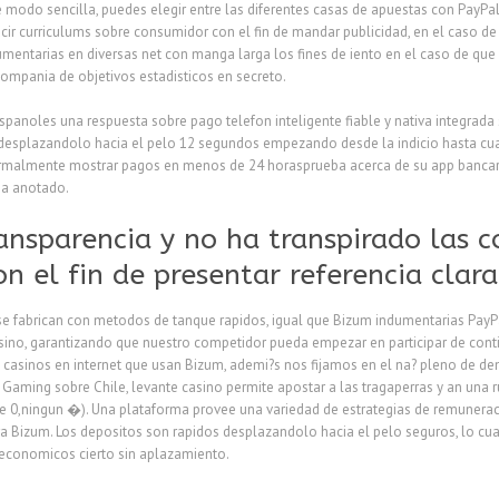
 modo sencilla, puedes elegir entre las diferentes casas de apuestas con PayPa
cir curriculums sobre consumidor con el fin de mandar publicidad, en el caso de
entarias en diversas net con manga larga los fines de iento en el caso de que
compania de objetivos estadisticos en secreto.
panoles una respuesta sobre pago telefon inteligente fiable y nativa integrada s
 desplazandolo hacia el pelo 12 segundos empezando desde la indicio hasta cual 
rmalmente mostrar pagos en menos de 24 horasprueba acerca de su app bancari
ia anotado.
ansparencia y no ha transpirado las c
n el fin de presentar referencia cla
se fabrican con metodos de tanque rapidos, igual que Bizum indumentarias Pay
asino, garantizando que nuestro competidor pueda empezar en participar de c
 casinos en internet que usan Bizum, ademi?s nos fijamos en el na? pleno de 
Gaming sobre Chile, levante casino permite apostar a las tragaperras y an una 
 0,ningun �). Una plataforma provee una variedad de estrategias de remunera
a Bizum. Los depositos son rapidos desplazandolo hacia el pelo seguros, lo cu
o economicos cierto sin aplazamiento.