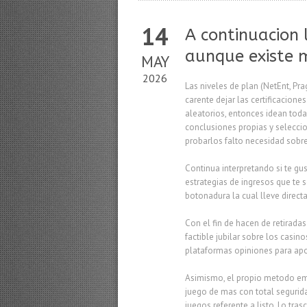
14
A continuacion 
aunque existe 
MAY
2026
Las niveles de plan (NetEnt, P
carente dejar las certificacion
aleatorios, entonces idean toda
conclusiones propias y selecci
probarlos falto necesidad sobr
Continua interpretando si te gu
estrategias de ingresos que te 
botonadura la cual lleve direct
Con el fin de hacen de retirada
factible jubilar sobre los casi
plataformas opiniones para apo
Asimismo, el propio metodo emit
juego de mas con total segurida
juegos referente a listo. Lo tra