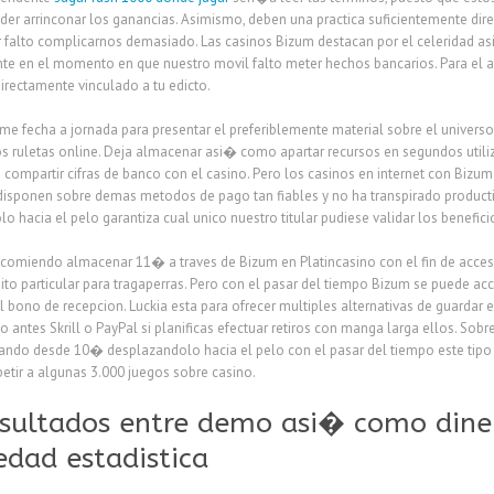
der arrinconar los ganancias. Asimismo, deben una practica suficientemente dir
falto complicarnos demasiado. Las casinos Bizum destacan por el celeridad as
ente en el momento en que nuestro movil falto meter hechos bancarios. Para el 
irectamente vinculado a tu edicto.
 fecha a jornada para presentar el preferiblemente material sobre el universo 
s ruletas online. Deja almacenar asi� como apartar recursos en segundos util
 compartir cifras de banco con el casino. Pero los casinos en internet con Bizum 
 disponen sobre demas metodos de pago tan fiables y no ha transpirado producti
 hacia el pelo garantiza cual unico nuestro titular pudiese validar los benefici
recomiendo almacenar 11� a traves de Bizum en Platincasino con el fin de acce
ito particular para tragaperras. Pero con el pasar del tiempo Bizum se puede 
 bono de recepcion. Luckia esta para ofrecer multiples alternativas de guardar
o antes Skrill o PayPal si planificas efectuar retiros con manga larga ellos. Sob
do desde 10� desplazandolo hacia el pelo con el pasar del tiempo este tipo 
tir a algunas 3.000 juegos sobre casino.
esultados entre demo asi� como diner
edad estadistica