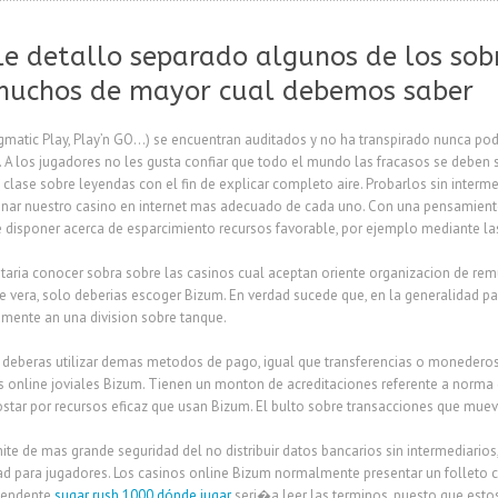
le detallo separado algunos de los sob
muchos de mayor cual debemos saber
ragmatic Play, Play’n GO…) se encuentran auditados y no ha transpirado nunca
es. A los jugadores no les gusta confiar que todo el mundo las fracasos se debe
 clase sobre leyendas con el fin de explicar completo aire. Probarlos sin inter
onar nuestro casino en internet mas adecuado de cada uno. Con una pensamien
e disponer acerca de esparcimiento recursos favorable, por ejemplo mediante l
staria conocer sobra sobre las casinos cual aceptan oriente organizacion de rem
se vera, solo deberias escoger Bizum. En verdad sucede que, en la generalidad pa
amente an una division sobre tanque.
s deberas utilizar demas metodos de pago, igual que transferencias o monederos 
nos online joviales Bizum. Tienen un monton de acreditaciones referente a norma
star por recursos eficaz que usan Bizum. El bulto sobre transacciones que mue
e de mas grande seguridad del no distribuir datos bancarios sin intermediarios
d para jugadores. Los casinos online Bizum normalmente presentar un folleto co
scendente
sugar rush 1000 dónde jugar
seri�a leer las terminos, puesto que est