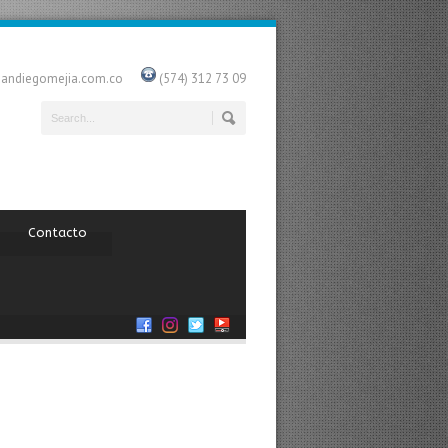
uandiegomejia.com.co
(574) 312 73 09
Contacto