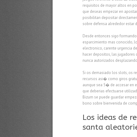
requisitos de mayor altos en po
que deseas empezar en apostar 
posibilitan depositar directam
sobre defensa alrededor estar d
Desde entonces sigo formandome
esparcimiento mas conocido, lo
electronico, carente urgencia de
hacer depositos, las jugadores
nunca autorizados desplazandolo
Si os demasiado los slots, os 
recursos asi� como giros gratu
aunque sea 5� de accesar en el
que deberias efectuarse utilizad
Bizum se puede guardar empezan
bono sobre bienvenida de compe
Los ideas de r
santa aleatori