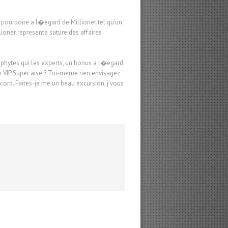
 pourboire a l�egard de Millioner tel qu’un
oner represente sature des affaires
eophytes qui les experts, un bonus a l�egard
on VIP Super aise ? Toi-meme rien envisagez
cord. Faites-je me un beau excursion, j’vous