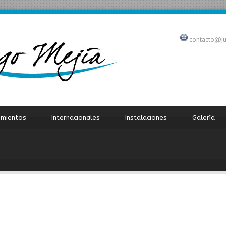
contacto@j
imientos
Internacionales
Instalaciones
Galería