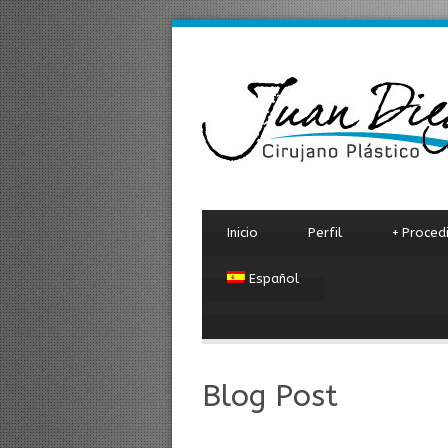
Inicio
Perfil
+
Proced
Español
Blog Post