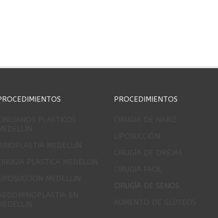
PROCEDIMIENTOS
PROCEDIMIENTOS
CIRUJANOS PLASTICOS
CIRUGIA DE NARIZ
MEDELLIN
LIPOSUCCIÓN
RINOPLASTIA MEDELLIN
CIRUGÍA DE OREJAS
CIRUGIA PLASTICA MEDELLIN
CIRUGIA FACIL
LIPOSUCCION MEDELLIN
CIRUGÍA DE SENOS
ABDOMINOPLASTIA EN
AUMENTO DE GLÚTEOS
MEDELLIN