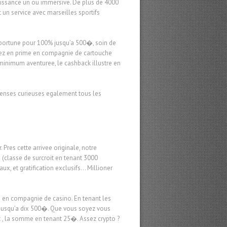
naissance un ou immersive. De plus de 4000
un service avec marseilles sportifs
pportune pour 100% jusqu’a 500�, soin de
fitez en prime en compagnie de cartouche
minimum aventuree, le cashback illustre en
mpenses curieuses egalement tous les
 Pres cette arrivee originale, notre
(classe de surcroit en tenant 3000
ux, et gratification exclusifs… Millioner
e en compagnie de casino. En tenant les
0% jusqu’a dix 500�. Que vous soyez vous
et , la somme en tenant 25�. Assez crypto ?