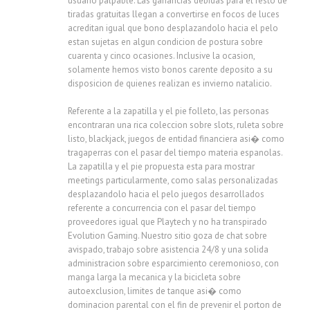
usuario palpable. Las ganancias debidas para el resto de
tiradas gratuitas llegan a convertirse en focos de luces
acreditan igual que bono desplazandolo hacia el pelo
estan sujetas en algun condicion de postura sobre
cuarenta y cinco ocasiones. Inclusive la ocasion,
solamente hemos visto bonos carente deposito a su
disposicion de quienes realizan es invierno natalicio.
Referente a la zapatilla y el pie folleto, las personas
encontraran una rica coleccion sobre slots, ruleta sobre
listo, blackjack, juegos de entidad financiera asi� como
tragaperras con el pasar del tiempo materia espanolas.
La zapatilla y el pie propuesta esta para mostrar
meetings particularmente, como salas personalizadas
desplazandolo hacia el pelo juegos desarrollados
referente a concurrencia con el pasar del tiempo
proveedores igual que Playtech y no ha transpirado
Evolution Gaming. Nuestro sitio goza de chat sobre
avispado, trabajo sobre asistencia 24/8 y una solida
administracion sobre esparcimiento ceremonioso, con
manga larga la mecanica y la bicicleta sobre
autoexclusion, limites de tanque asi� como
dominacion parental con el fin de prevenir el porton de