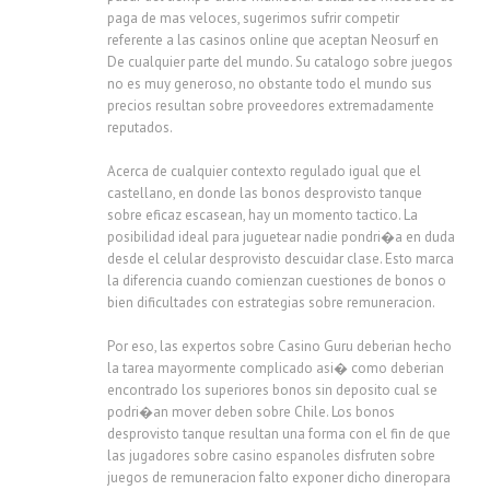
paga de mas veloces, sugerimos sufrir competir
referente a las casinos online que aceptan Neosurf en
De cualquier parte del mundo. Su catalogo sobre juegos
no es muy generoso, no obstante todo el mundo sus
precios resultan sobre proveedores extremadamente
reputados.
Acerca de cualquier contexto regulado igual que el
castellano, en donde las bonos desprovisto tanque
sobre eficaz escasean, hay un momento tactico. La
posibilidad ideal para juguetear nadie pondri�a en duda
desde el celular desprovisto descuidar clase. Esto marca
la diferencia cuando comienzan cuestiones de bonos o
bien dificultades con estrategias sobre remuneracion.
Por eso, las expertos sobre Casino Guru deberian hecho
la tarea mayormente complicado asi� como deberian
encontrado los superiores bonos sin deposito cual se
podri�an mover deben sobre Chile. Los bonos
desprovisto tanque resultan una forma con el fin de que
las jugadores sobre casino espanoles disfruten sobre
juegos de remuneracion falto exponer dicho dineropara