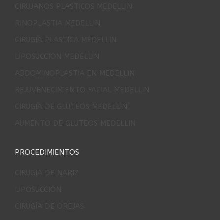
CIRUJANOS PLASTICOS MEDELLIN
RINOPLASTIA MEDELLIN
CIRUGIA PLASTICA MEDELLIN
LIPOSUCCION MEDELLIN
ABDOMINOPLASTIA EN MEDELLIN
REJUVENECIMIENTO FACIAL MEDELLIN
CIRUGIA DE GLUTEOS MEDELLIN
AUMENTO DE GLUTEOS MEDELLIN
PROCEDIMIENTOS
CIRUGIA DE NARIZ
LIPOSUCCIÓN
CIRUGÍA DE OREJAS