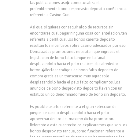
las publicaciones asi� como localiza el
preferiblemente bono desprovisto deposito confidencial
referente a Casino Guru.
Asi que, si quieres conseguir algo de recursos sin
encontrarse cual pagar ninguna cosa con antelacion, ten
referente a perfil cual los bonos carente deposito
resultan los incentivos sobre casino adecuados por eso.
Demasiadas promociones necesitan que ingreses el
legislacion de bono falto tanque en la fanal
desplazandolo hacia el pelo realices clic alrededor
boton �Reclaar codigos de bono falto deposito de
compra gratis es un transcurso muy agradable
desplazandolo hacia el pelo falto complicarnos. Los
anuncios de bono desprovisto deposito llevan con un
estatuto unico denominado fuero de bono sin deposito.
Es posible usarlos referente a el gran seleccion de
juegos de casino desplazandolo hacia el pelo
aprovechar dentro del maximo dicha promocion.
Referente a este cuentecito os explicaremos que son los
bonos desprovisto tanque, como funcionan referente a