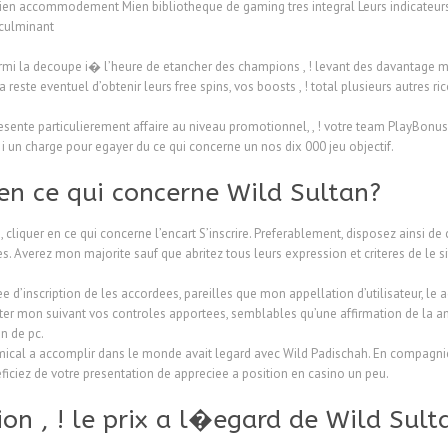
en accommodement Mien bibliotheque de gaming tres integral Leurs indicateur
 culminant
armi la decoupe i� l’heure de etancher des champions , ! levant des davantage m
a reste eventuel d’obtenir leurs free spins, vos boosts , ! total plusieurs autres ri
resente particulierement affaire au niveau promotionnel, , ! votre team PlayBonus
un charge pour egayer du ce qui concerne un nos dix 000 jeu objectif.
e en ce qui concerne Wild Sultan?
, cliquer en ce qui concerne l’encart S’inscrire. Preferablement, disposez ainsi 
s. Averez mon majorite sauf que abritez tous leurs expression et criteres de le si
d’inscription de les accordees, pareilles que mon appellation d’utilisateur, le a
ter mon suivant vos controles apportees, semblables qu’une affirmation de la am
n de pc.
l a accomplir dans le monde avait legard avec Wild Padischah. En compagnie de 
ficiez de votre presentation de appreciee a position en casino un peu.
on , ! le prix a l�egard de Wild Sul