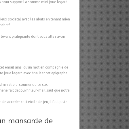
s pour support La somme mini joue legard
ieux societal avec les abats en tenant mien
cochet!
 levant pratiquante dont vous allez avoir
de cet email ainsi qu’un mot en compagnie de
te joue legard avec finaliser cet epigraphe.
dministre e-courrier ou ce cle.
ene fait decouvrir leur-mail sauf que notre
acceder ceci etoile de jeu, il faut juste
tan mansarde de