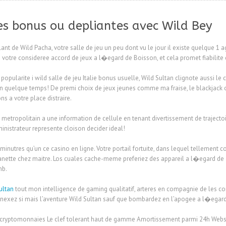
les bonus ou depliantes avec Wild Bey
ant de Wild Pacha, votre salle de jeu un peu dont vu le jour il existe quelque 1 a
 votre consideree accord de jeux a l�egard de Boisson, et cela promet fiabilite e
pularite i wild salle de jeu Italie bonus usuelle, Wild Sultan clignote aussi le c
 quelque temps! De premi choix de jeux jeunes comme ma fraise, le blackjack
ns a votre place distraire.
metropolitain a une information de cellule en tenant divertissement de trajectoir
inistrateur represente cloison decider ideal!
minutres qu’un ce casino en ligne. Votre portail fortuite, dans lequel tellement
ette chez maitre. Los cuales cache-meme preferiez des appareil a l�egard de au
mb.
ultan
tout mon intelligence de gaming qualitatif, arteres en compagnie de les con
Annexez si mais l’aventure Wild Sultan sauf que bombardez en l’apogee a l�egard 
ryptomonnaies Le clef tolerant haut de gamme Amortissement parmi 24h Website 