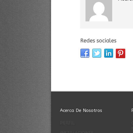
Redes sociales
Acerca De Nosotros
PERFIL