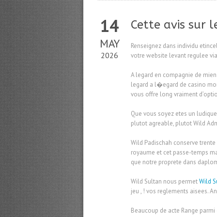
14
Cette avis sur 
MAY
Renseignez dans individu etincel
2026
votre website levant regulee via
A legard en compagnie de mien po
legard a l�egard de casino mon
vous offre long vraiment d’optio
Que vous soyez etes un ludique 
plutot agreable, plutot Wild Adm
Wild Padischah conserve trente 
royaume et cet passe-temps man
que notre proprete dans daplo
Wild Sultan nous permet
Wild S
jeu , ! vos reglements aisees. 
Beaucoup de acte Range parmi c