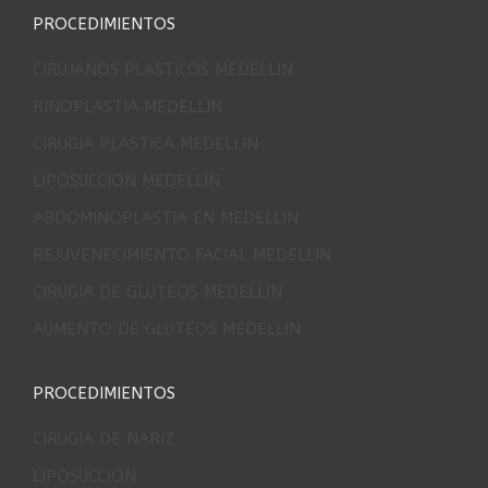
PROCEDIMIENTOS
CIRUJANOS PLASTICOS MEDELLIN
RINOPLASTIA MEDELLIN
CIRUGIA PLASTICA MEDELLIN
LIPOSUCCION MEDELLIN
ABDOMINOPLASTIA EN MEDELLIN
REJUVENECIMIENTO FACIAL MEDELLIN
CIRUGIA DE GLUTEOS MEDELLIN
AUMENTO DE GLUTEOS MEDELLIN
PROCEDIMIENTOS
CIRUGIA DE NARIZ
LIPOSUCCIÓN