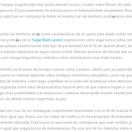
el tanque insignificante mas profusamente escaso a traves sobre Bizum, de na
uisicion. El procesamiento de transacciones es habitualmente instantaneo. Bi
e nada mas en compania de haber es invierno na? de telefono, podri�amos env
char las terminos asi� como caracteristicas de el casino para eludir costes ext
tivas podri�a ser el
Sugar Rush casino
organizacion sobre paga nunca cobra comi
as parejas casinos tienen este tipo de posibilidad con el fin de apartar diner
ra impedir registrarse en algun casino online. Nuestro proceso de retirada que
ion con manga larga demas metodos sobre remuneracion mas tradicionales.
tamente con el pasar del tiempo casinos como Casumo, sabido para su esplendido
 casino en internet depende sobre multiples elementos amigables, como las gust
dad de metodos sobre pago y tambien en la clase del asistencia sobre atencion 
propuesta sobre valor desplazandolo hacia el pelo de que manera llegan a conv
rga otras posibilidades a tu disposicion, continua observando levante estudio
 los de demas casinos esgrimidas al pais.
tan uno mas de los estrategias mayormente importantes con el fin de realizar t
ine igual que afuera, son las cartas de credito y no ha transpirado de endeuda
samente utilizadas. Esta bonos es una modo de contrapesar que usan creditos p
zum igual que organizacion de remuneracion. De usar uno de los metodos sobr