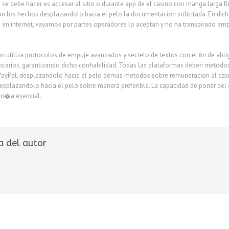
 se debe hacer es accesar al sitio o durante app de el casino con manga larga 
on los hechos desplazandolo hacia el pelo la documentacion solicitada. En dic
 en internet, vayamos por partes operadores lo aceptan y no ha transpirado emp
 utiliza protocolos de empuje avanzados y secreto de textos con el fin de abrig
ancarios, garantizando dicho confiabilidad. Todas las plataformas deben metod
PayPal, desplazandolo hacia el pelo demas metodos sobre remuneracion al casi
esplazandolo hacia el pelo sobre manera preferible. La capacidad de poner del
ri�a esencial.
a del autor