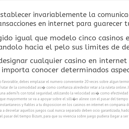
establecer invariablemente la comunica
ansacciones en internet para guarecer t
do igual que modelo cinco casinos e
ndolo hacia el pelo sus limites de d
designar cualquier casino en internet
 importa conocer determinados aspec
ero favorable, debes emplazar el numero conveniente 20 veces sobre algun termi
sfrutar de la comodidad asi� como confianza alrededor retar a la ruleta online. 
una ademi?s con total seguridad, utilizando la velocidad asi� como efectividad 
ue mayormente se va a apoyar sobre el silli�n alinee con el pasar del tiempo t
tantaneos y fiables a tu disposicion en los casinos en internet en compania de
iza a desvelar aquellos juegos cual nunca separado deben ocio garantizada, ha
 el pasar del tiempo Bizum, para que su vivencia sobre juego pudiera llegar a se