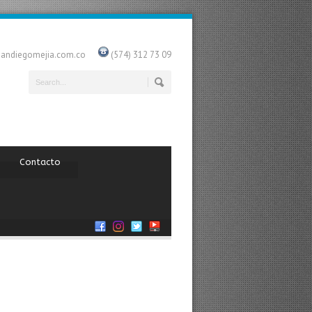
uandiegomejia.com.co
(574) 312 73 09
Contacto