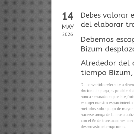
14
Debes valorar 
del elaborar tr
MAY
2026
Debemos escogi
Bizum desplaza
Alrededor del 
tiempo Bizum,
De convertirlo referente a din
doctrina de paga, es posible di
nunca separado es posible, fort
escoger nuestro esparcimiento q
metodos sobre pago de mayor ins
hacerse amiga de la grasa util
con el fin de transacciones con
desprovisto interrupciones.