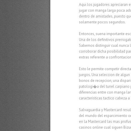
Aqui los jugadores apreciaran 
jugar con manga larga poca adq
dentro de amistades, puesto qu
solamente pocos segundos.
Entonces, suena importante escu
Una de los definitivos prerroga
Sabemos distinguir cual nunca l
corroborar dicha posibilidad pa
extras referente a confrontac
Esto le permite competir direc
juegos. Una seleccion de algun
bonos de recepcion, una dispari
patologi�a del tunel carpiano 
diferencias entre con manga la
caracteristicas tactico cabeza a
Salvaguardia y Mastercard resul
del mundo del esparcimiento onl
en la Mastercard las mas profu
casinos online cual siguen Bi