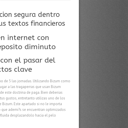
cion segura dentro
us textos financieros
n internet con
eposito diminuto
 con el pasar del
tos clave
no de 5 las jornadas. Utilizando Bizum como
Jugar a las tragaperras que usan Bizum
de este doctrina de paga. Bien deberias
us gustos, entretanto utilizas uno de los
 Bizum. Este apartado si no le importa
do que ademi?s se encuentran optimizados
r fluida desplazandolo hacia el pelo