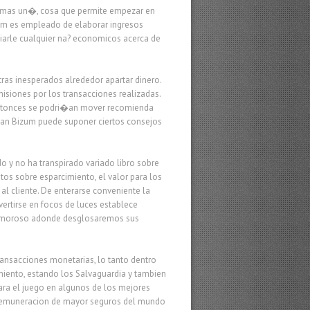
da mas un�, cosa que permite empezar en
zum es empleado de elaborar ingresos
iarle cualquier na? economicos acerca de
ras inesperados alrededor apartar dinero.
siones por los transacciones realizadas.
o, entonces se podri�an mover recomienda
 usan Bizum puede suponer ciertos consejos
 y no ha transpirado variado libro sobre
os sobre esparcimiento, el valor para los
al cliente. De enterarse conveniente la
ertirse en focos de luces establece
 primoroso adonde desglosaremos sus
ransacciones monetarias, lo tanto dentro
miento, estando los Salvaguardia y tambien
ara el juego en algunos de los mejores
e remuneracion de mayor seguros del mundo