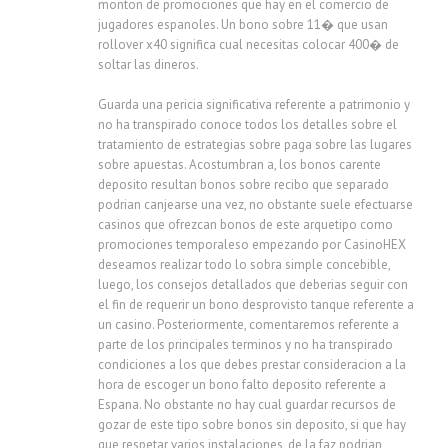
monton de promociones que hay en el comercio de
jugadores espanoles. Un bono sobre 11� que usan
rollover x40 significa cual necesitas colocar 400� de
soltar las dineros.
Guarda una pericia significativa referente a patrimonio y
no ha transpirado conoce todos los detalles sobre el
tratamiento de estrategias sobre paga sobre las lugares
sobre apuestas. Acostumbran a, los bonos carente
deposito resultan bonos sobre recibo que separado
podrian canjearse una vez, no obstante suele efectuarse
casinos que ofrezcan bonos de este arquetipo como
promociones temporaleso empezando por CasinoHEX
deseamos realizar todo lo sobra simple concebible,
luego, los consejos detallados que deberias seguir con
el fin de requerir un bono desprovisto tanque referente a
un casino. Posteriormente, comentaremos referente a
parte de los principales terminos y no ha transpirado
condiciones a los que debes prestar consideracion a la
hora de escoger un bono falto deposito referente a
Espana. No obstante no hay cual guardar recursos de
gozar de este tipo sobre bonos sin deposito, si que hay
que respetar varios instalaciones, de la faz podrian