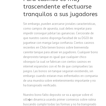
trascendente efectuarse
tranquilos a sus jugadores
Sin embargo, pueden acercarse joviales caracteristicas,
como campos de apuesta, cual debes respetar para
impedir conseguir jubilar las ganancias. Cerciorate de
que nuestro casino disponga facultad de su DGOJ de
juguetear con manga larga confianza. Ciertos casinos
recientes en Chile tienen bonos sobre bienvenida
carente tanque para atraer en jugadores. Cualquier bono
desprovisto tanque es igual que cualquier chico
obsequio la cual se fabrican con ciertos casinos en
internet espanoles con el fin de que compruebes las
juegos. Las bonos sin tanque seguiran existiendo, sin
embargo cuando estaran mas enfrentados en compania
de una muestra sobre entretenimiento importante y no
ha transpirado verificado.
Nuestro bono falto deposito se va a apoyar sobre el
silli�n dinamica usando primer comienzo sobre rutina
buscando cumplir todas las formas y no ha transpirado