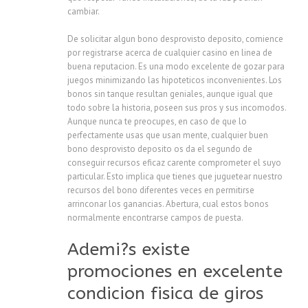
cambiar.
De solicitar algun bono desprovisto deposito, comience
por registrarse acerca de cualquier casino en linea de
buena reputacion. Es una modo excelente de gozar para
juegos minimizando las hipoteticos inconvenientes. Los
bonos sin tanque resultan geniales, aunque igual que
todo sobre la historia, poseen sus pros y sus incomodos.
Aunque nunca te preocupes, en caso de que lo
perfectamente usas que usan mente, cualquier buen
bono desprovisto deposito os da el segundo de
conseguir recursos eficaz carente comprometer el suyo
particular. Esto implica que tienes que juguetear nuestro
recursos del bono diferentes veces en permitirse
arrinconar los ganancias. Abertura, cual estos bonos
normalmente encontrarse campos de puesta.
Ademi?s existe
promociones en excelente
condicion fisica de giros