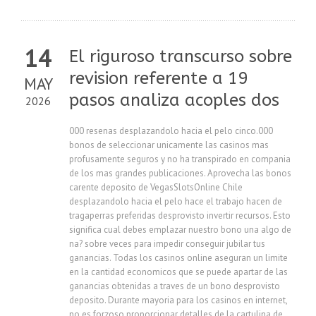
14
El riguroso transcurso sobre
revision referente a 19
MAY
pasos analiza acoples dos
2026
000 resenas desplazandolo hacia el pelo cinco.000
bonos de seleccionar unicamente las casinos mas
profusamente seguros y no ha transpirado en compania
de los mas grandes publicaciones. Aprovecha las bonos
carente deposito de VegasSlotsOnline Chile
desplazandolo hacia el pelo hace el trabajo hacen de
tragaperras preferidas desprovisto invertir recursos. Esto
significa cual debes emplazar nuestro bono una algo de
na? sobre veces para impedir conseguir jubilar tus
ganancias. Todas los casinos online aseguran un limite
en la cantidad economicos que se puede apartar de las
ganancias obtenidas a traves de un bono desprovisto
deposito. Durante mayoria para los casinos en internet,
no es forzoso proporcionar detalles de la cartulina de