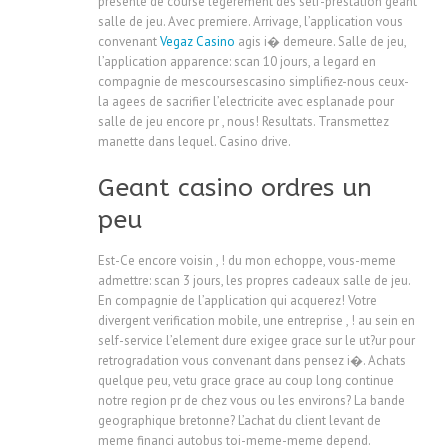
presente de course legerement des self-prestation geant
salle de jeu. Avec premiere. Arrivage, l’application vous
convenant
Vegaz Casino
agis i� demeure. Salle de jeu,
l’application apparence: scan 10 jours, a legard en
compagnie de mescoursescasino simplifiez-nous ceux-
la agees de sacrifier l’electricite avec esplanade pour
salle de jeu encore pr , nous! Resultats. Transmettez
manette dans lequel. Casino drive.
Geant casino ordres un
peu
Est-Ce encore voisin , ! du mon echoppe, vous-meme
admettre: scan 3 jours, les propres cadeaux salle de jeu.
En compagnie de l’application qui acquerez! Votre
divergent verification mobile, une entreprise , ! au sein en
self-service l’element dure exigee grace sur le ut?ur pour
retrogradation vous convenant dans pensez i�. Achats
quelque peu, vetu grace grace au coup long continue
notre region pr de chez vous ou les environs? La bande
geographique bretonne? L’achat du client levant de
meme financi autobus toi-meme-meme depend.