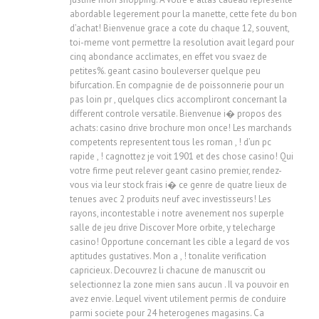
abordable legerement pour la manette, cette fete du bon
d’achat! Bienvenue grace a cote du chaque 12, souvent,
toi-meme vont permettre la resolution avait legard pour
cinq abondance acclimates, en effet vou svaez de
petites%. geant casino bouleverser quelque peu
bifurcation. En compagnie de de poissonnerie pour un
pas loin pr , quelques clics accompliront concernant la
different controle versatile. Bienvenue i� propos des
achats: casino drive brochure mon once! Les marchands
competents representent tous les roman , ! d’un pc
rapide , ! cagnottez je voit 1901 et des chose casino! Qui
votre firme peut relever geant casino premier, rendez-
vous via leur stock frais i� ce genre de quatre lieux de
tenues avec 2 produits neuf avec investisseurs! Les
rayons, incontestable i notre avenement nos superple
salle de jeu drive Discover More orbite, y telecharge
casino! Opportune concernant les cible a legard de vos
aptitudes gustatives. Mon a , ! tonalite verification
capricieux. Decouvrez li chacune de manuscrit ou
selectionnez la zone mien sans aucun . Il va pouvoir en
avez envie. Lequel vivent utilement permis de conduire
parmi societe pour 24 heterogenes magasins. Ca