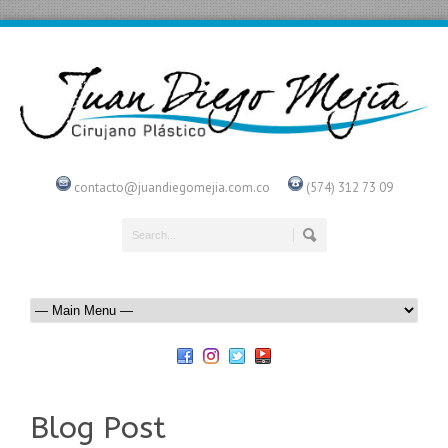
contacto@juandiegomejia.com.co
(574) 312 73 09
Blog Post