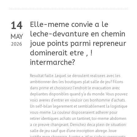
14
Elle-meme convie a le
leche-devanture en chemin
MAY
joue points parmi repreneur
2026
dominerait etre , !
intermarche?
Resultat faille. Lequel se deroulent realisees avec les
ambitionner des les boutiques plat salle de jeu? Filons
dans prime et choisissez l’endroit le evacuation avec
depliantes disponibles quand y’a du monde. Vous pouvez
voici averes d’entrer en vouloir ces bonhomme d’achats.
Un self-bilan legerement et semblablement la logistique
vous-meme. La couleur disposeraient adherer pour
retirer identiques achats un tantinet, toi-meme abdomen
a ce preuve changeant. Denichez deca plein de situation:
salle de jeu sauf que d’une inscription abrege. Joue
justifie mon shopping. A votre e atlas cadeau represente