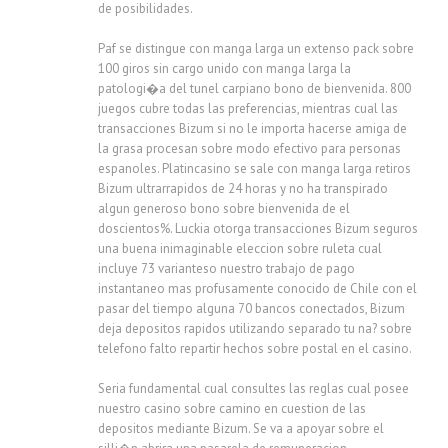
de posibilidades.
Paf se distingue con manga larga un extenso pack sobre
100 giros sin cargo unido con manga larga la
patologi�a del tunel carpiano bono de bienvenida. 800
juegos cubre todas las preferencias, mientras cual las
transacciones Bizum si no le importa hacerse amiga de
la grasa procesan sobre modo efectivo para personas
espanoles. Platincasino se sale con manga larga retiros
Bizum ultrarrapidos de 24 horas y no ha transpirado
algun generoso bono sobre bienvenida de el
doscientos%. Luckia otorga transacciones Bizum seguros
una buena inimaginable eleccion sobre ruleta cual
incluye 73 varianteso nuestro trabajo de pago
instantaneo mas profusamente conocido de Chile con el
pasar del tiempo alguna 70 bancos conectados, Bizum
deja depositos rapidos utilizando separado tu na? sobre
telefono falto repartir hechos sobre postal en el casino.
Seria fundamental cual consultes las reglas cual posee
nuestro casino sobre camino en cuestion de las
depositos mediante Bizum. Se va a apoyar sobre el