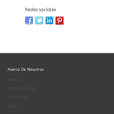
Redes sociales
Acerca De Nosotros
PERFIL
INSTALACIONES
CONTACTO
BLOG