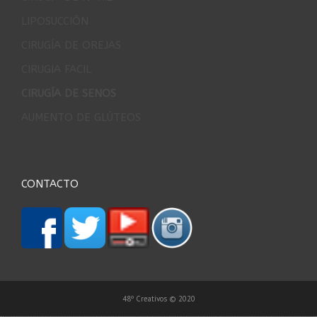
LIPOSUCCIÓN
CIRUGÍA DE OREJAS
CIRUGIA FACIL
CIRUGÍA DE SENOS
AUMENTO DE GLÚTEOS
CONTACTO
48º Creativos © 2020