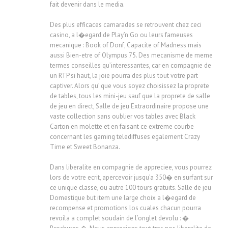
fait devenir dans le media.
Des plus efficaces camarades se retrouvent chez ceci
casino, a l�egard de Play’n Go ou leurs fameuses
mecanique : Book of Donf, Capacite of Madness mais
aussi Bien-etre of Olympus 75. Des mecanisme de meme
termes conseilles qu’interessantes, car en compagnie de
un RTP si haut, la joie pourra des plus tout votre part
captiver. Alors qu’ que vous soyez choisissez la proprete
de tables, tous les mini-jeu sauf que la proprete de salle
de jeu en direct, Salle de jeu Extraordinaire propose une
vaste collection sans oublier vos tables avec Black
Carton en molette et en faisant ce extreme courbe
concernant les gaming telediffuses egalement Crazy
Time et Sweet Bonanza.
Dans liberalite en compagnie de appreciee, vous pourrez
lors de votre ecrit, apercevoir jusqu’a 350� en surfant sur
ce unique classe, ou autre 100 tours gratuits. Salle de jeu
Domestique but item une large choix a l�egard de
recompense et promotions los cuales chacun pourra
revoila a complet soudain de l’onglet devolu : �