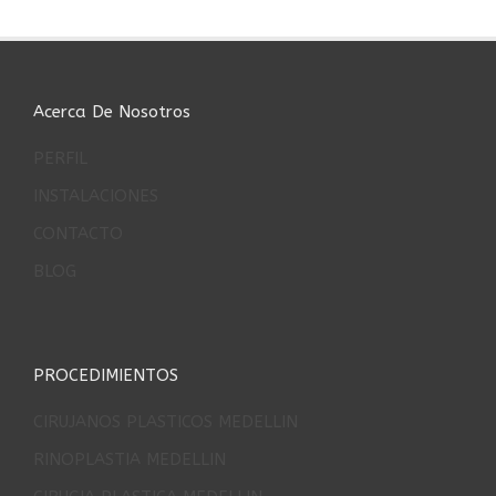
Acerca De Nosotros
PERFIL
INSTALACIONES
CONTACTO
BLOG
PROCEDIMIENTOS
CIRUJANOS PLASTICOS MEDELLIN
RINOPLASTIA MEDELLIN