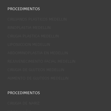
PROCEDIMIENTOS
CIRUJANOS PLASTICOS MEDELLIN
RINOPLASTIA MEDELLIN
CIRUGIA PLASTICA MEDELLIN
LIPOSUCCION MEDELLIN
ABDOMINOPLASTIA EN MEDELLIN
REJUVENECIMIENTO FACIAL MEDELLIN
CIRUGIA DE GLUTEOS MEDELLIN
AUMENTO DE GLUTEOS MEDELLIN
PROCEDIMIENTOS
CIRUGIA DE NARIZ