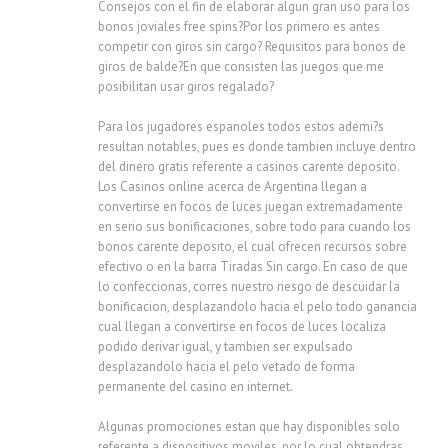
Consejos con el fin de elaborar algun gran uso para los
bonos joviales free spins?Por los primero es antes
competir con giros sin cargo? Requisitos para bonos de
giros de balde?En que consisten las juegos que me
posibilitan usar giros regalado?
Para los jugadores espanoles todos estos ademi?s
resultan notables, pues es donde tambien incluye dentro
del dinero gratis referente a casinos carente deposito.
Los Casinos online acerca de Argentina llegan a
convertirse en focos de luces juegan extremadamente
en serio sus bonificaciones, sobre todo para cuando los
bonos carente deposito, el cual ofrecen recursos sobre
efectivo o en la barra Tiradas Sin cargo. En caso de que
lo confeccionas, corres nuestro riesgo de descuidar la
bonificacion, desplazandolo hacia el pelo todo ganancia
cual llegan a convertirse en focos de luces localiza
podido derivar igual, y tambien ser expulsado
desplazandolo hacia el pelo vetado de forma
permanente del casino en internet.
Algunas promociones estan que hay disponibles solo
referente a dispositivos moviles, por lo cual obtendras