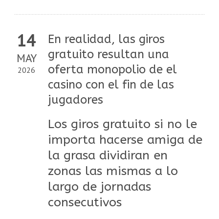
14
En realidad, las giros
gratuito resultan una
MAY
oferta monopolio de el
2026
casino con el fin de las
jugadores
Los giros gratuito si no le
importa hacerse amiga de
la grasa dividiran en
zonas las mismas a lo
largo de jornadas
consecutivos