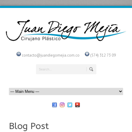
contacto@juandiegomejia.com.co
(574) 312 73 09
Blog Post