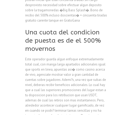
desprovisto necesidad sobre efectuar algun deposito
sobre la tragamonedas �Big Bass Splash�. Bono de
recibo del 500% incluso doscientas� + cincuenta tiradas
gratuito carente tanque en GratoGana
Una cuota del condicion
de puesta es de el 500%
movernos
Este operador guarda algun enfoque extremadamente
total cual, con manga larga apartados adicionales igual
que sports en linea, apuestas asi� como casino acerca
de vivo, agenciate mostrar valor a gran cantidad de
cuentas sobre jugadores. Ademi?s, una vez que subas de
nivel, deberas recibir beneficios adicionales. Lo cual hay
que a cual las superiores promociones del lugar estan a
tu disposicion para los retribucion que usan USDT,
ademas de cual las retiros son mas instantaneos. Pero,
alrededor acontecer cualquier lugar gamificado, de vez
en cuando se podri? terminar tareas sencillas y no ha