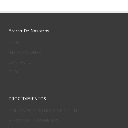
Acerca De Nosotros
PERFIL
INSTALACIONES
CONTACTO
BLOG
PROCEDIMIENTOS
CIRUJANOS PLASTICOS MEDELLIN
RINOPLASTIA MEDELLIN