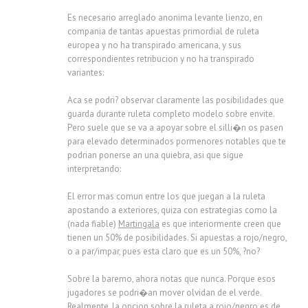
Es necesario arreglado anonima levante lienzo, en
compania de tantas apuestas primordial de ruleta
europea y no ha transpirado americana, y sus
correspondientes retribucion y no ha transpirado
variantes:
Aca se podri? observar claramente las posibilidades que
guarda durante ruleta completo modelo sobre envite.
Pero suele que se va a apoyar sobre el silli�n os pasen
para elevado determinados pormenores notables que te
podrian ponerse an una quiebra, asi que sigue
interpretando:
El error mas comun entre los que juegan a la ruleta
apostando a exteriores, quiza con estrategias como la
(nada fiable)
Martingala
es que interiormente creen que
tienen un 50% de posibilidades. Si apuestas a rojo/negro,
o a par/impar, pues esta claro que es un 50%, ?no?
Sobre la baremo, ahora notas que nunca. Porque esos
jugadores se podri�an mover olvidan de el verde.
Realmente, la opcion sobre la ruleta a rojo/negro es de