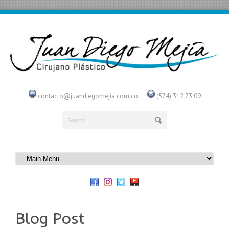
contacto@juandiegomejia.com.co
(574) 312 73 09
Blog Post