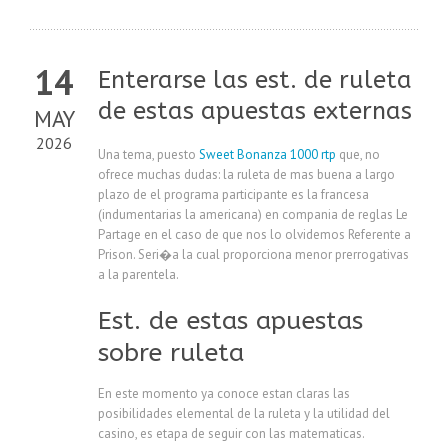
14
Enterarse las est. de ruleta
de estas apuestas externas
MAY
2026
Una tema, puesto
Sweet Bonanza 1000 rtp
que, no
ofrece muchas dudas: la ruleta de mas buena a largo
plazo de el programa participante es la francesa
(indumentarias la americana) en compania de reglas Le
Partage en el caso de que nos lo olvidemos Referente a
Prison. Seri�a la cual proporciona menor prerrogativas
a la parentela.
Est. de estas apuestas
sobre ruleta
En este momento ya conoce estan claras las
posibilidades elemental de la ruleta y la utilidad del
casino, es etapa de seguir con las matematicas.