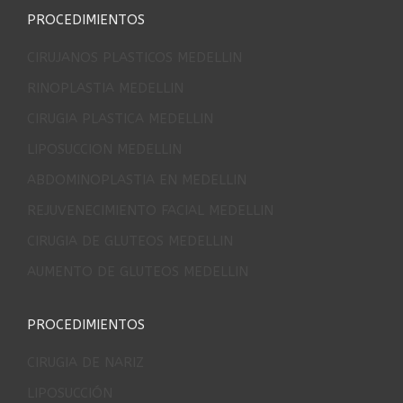
PROCEDIMIENTOS
CIRUJANOS PLASTICOS MEDELLIN
RINOPLASTIA MEDELLIN
CIRUGIA PLASTICA MEDELLIN
LIPOSUCCION MEDELLIN
ABDOMINOPLASTIA EN MEDELLIN
REJUVENECIMIENTO FACIAL MEDELLIN
CIRUGIA DE GLUTEOS MEDELLIN
AUMENTO DE GLUTEOS MEDELLIN
PROCEDIMIENTOS
CIRUGIA DE NARIZ
LIPOSUCCIÓN