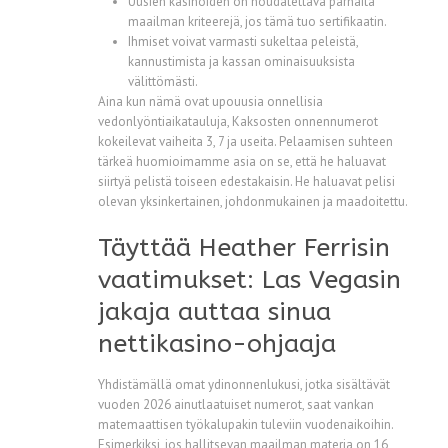
Uusien kasinoiden on noudatettava parhaita
maailman kriteerejä, jos tämä tuo sertifikaatin.
Ihmiset voivat varmasti sukeltaa peleistä,
kannustimista ja kassan ominaisuuksista
välittömästi.
Aina kun nämä ovat upouusia onnellisia
vedonlyöntiaikatauluja, Kaksosten onnennumerot
kokeilevat vaiheita 3, 7 ja useita. Pelaamisen suhteen
tärkeä huomioimamme asia on se, että he haluavat
siirtyä pelistä toiseen edestakaisin. He haluavat pelisi
olevan yksinkertainen, johdonmukainen ja maadoitettu.
Täyttää Heather Ferrisin
vaatimukset: Las Vegasin
jakaja auttaa sinua
nettikasino-ohjaaja
Yhdistämällä omat ydinonnenlukusi, jotka sisältävät
vuoden 2026 ainutlaatuiset numerot, saat vankan
matemaattisen työkalupakin tuleviin vuodenaikoihin.
Esimerkiksi, jos hallitsevan maailman materia on 16,