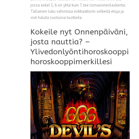
jossa askel 1, 6 on yhtä kuin 7, tee lomaonnenlaskenta.
Tällainen luku vahvistaa indikaattorin selkeitä etuja ja
voit haluta suotuisia tuotteita.
Kokeile nyt Onnenpäiväni,
josta nauttia? –
Ylivedonlyöntihoroskooppi
horoskooppimerkillesi