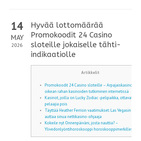
14
Hyvää lottomäärää
Promokoodit 24 Casino
MAY
sloteille jokaiselle tähti-
2026
indikaatiolle
Artikkelit
Promokoodit 24 Casino sloteille – Arpajaiskasinoiden 
oikean rahan kasinoiden tutkiminen internetissä
Kasinot, joilla on Lucky Zodiac -pelipaikka, ottavat
pelaajia pois
Täyttää Heather Ferrisin vaatimukset: Las Vegasin jakaj
auttaa sinua nettikasino-ohjaaja
Kokeile nyt Onnenpäiväni, josta nauttia? –
Ylivedonlyöntihoroskooppi horoskooppimerkillesi