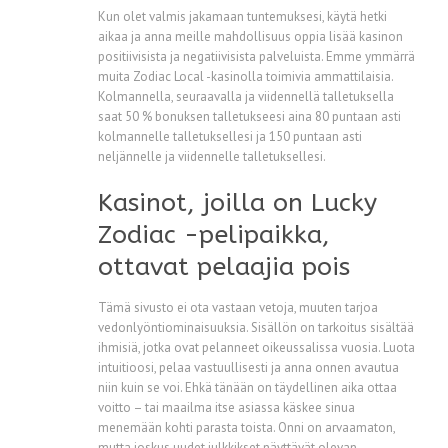
Kun olet valmis jakamaan tuntemuksesi, käytä hetki
aikaa ja anna meille mahdollisuus oppia lisää kasinon
positiivisista ja negatiivisista palveluista. Emme ymmärrä
muita Zodiac Local -kasinolla toimivia ammattilaisia.
Kolmannella, seuraavalla ja viidennellä talletuksella
saat 50 % bonuksen talletukseesi aina 80 puntaan asti
kolmannelle talletuksellesi ja 150 puntaan asti
neljännelle ja viidennelle talletuksellesi.
Kasinot, joilla on Lucky
Zodiac -pelipaikka,
ottavat pelaajia pois
Tämä sivusto ei ota vastaan ​​vetoja, muuten tarjoa
vedonlyöntiominaisuuksia. Sisällön on tarkoitus sisältää
ihmisiä, jotka ovat pelanneet oikeussalissa vuosia. Luota
intuitioosi, pelaa vastuullisesti ja anna onnen avautua
niin kuin se voi. Ehkä tänään on täydellinen aika ottaa
voitto – tai maailma itse asiassa käskee sinua
menemään kohti parasta toista. Onni on arvaamaton,
mutta joskus uudet julkkikset näyttävät olevan