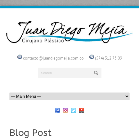
contacto@juandiegomejia.com.co
(574) 312 73 09
Blog Post