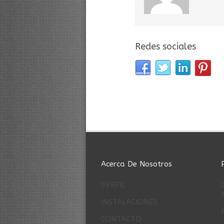
Redes sociales
Acerca De Nosotros
PERFIL
INSTALACIONES
CONTACTO