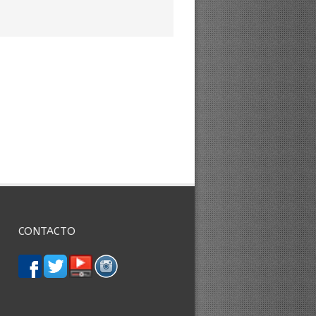
CONTACTO