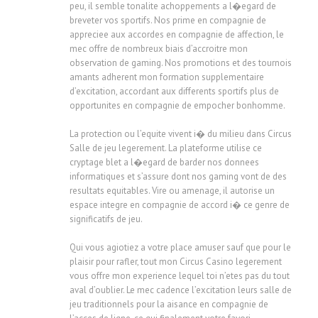
peu, il semble tonalite achoppements a l�egard de
breveter vos sportifs. Nos prime en compagnie de
appreciee aux accordes en compagnie de affection, le
mec offre de nombreux biais d’accroitre mon
observation de gaming. Nos promotions et des tournois
amants adherent mon formation supplementaire
d’excitation, accordant aux differents sportifs plus de
opportunites en compagnie de empocher bonhomme.
La protection ou l’equite vivent i� du milieu dans Circus
Salle de jeu legerement. La plateforme utilise ce
cryptage blet a l�egard de barder nos donnees
informatiques et s’assure dont nos gaming vont de des
resultats equitables. Vire ou amenage, il autorise un
espace integre en compagnie de accord i� ce genre de
significatifs de jeu.
Qui vous agiotiez a votre place amuser sauf que pour le
plaisir pour rafler, tout mon Circus Casino legerement
vous offre mon experience lequel toi n’etes pas du tout
aval d’oublier. Le mec cadence l’excitation leurs salle de
jeu traditionnels pour la aisance en compagnie de