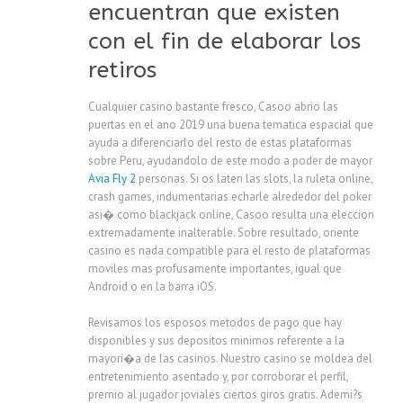
encuentran que existen
con el fin de elaborar los
retiros
Cualquier casino bastante fresco, Casoo abrio las
puertas en el ano 2019 una buena tematica espacial que
ayuda a diferenciarlo del resto de estas plataformas
sobre Peru, ayudandolo de este modo a poder de mayor
Avia Fly 2
personas. Si os laten las slots, la ruleta online,
crash games, indumentarias echarle alrededor del poker
asi� como blackjack online, Casoo resulta una eleccion
extremadamente inalterable. Sobre resultado, oriente
casino es nada compatible para el resto de plataformas
moviles mas profusamente importantes, igual que
Android o en la barra iOS.
Revisamos los esposos metodos de pago que hay
disponibles y sus depositos minimos referente a la
mayori�a de las casinos. Nuestro casino se moldea del
entretenimiento asentado y, por corroborar el perfil,
premio al jugador joviales ciertos giros gratis. Ademi?s