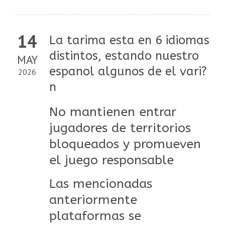
14
La tarima esta en 6 idiomas
distintos, estando nuestro
MAY
espanol algunos de el vari?
2026
n
No mantienen entrar
jugadores de territorios
bloqueados y promueven
el juego responsable
Las mencionadas
anteriormente
plataformas se