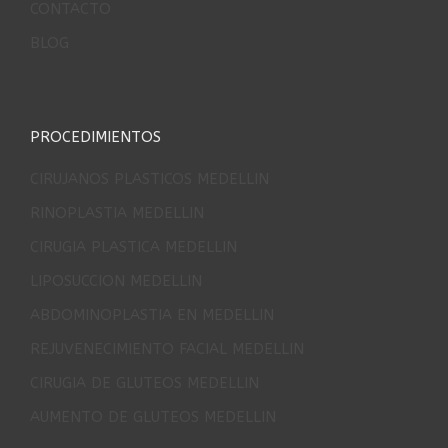
CONTACTO
BLOG
PROCEDIMIENTOS
CIRUJANOS PLASTICOS MEDELLIN
RINOPLASTIA MEDELLIN
CIRUGIA PLASTICA MEDELLIN
LIPOSUCCION MEDELLIN
ABDOMINOPLASTIA EN MEDELLIN
REJUVENECIMIENTO FACIAL MEDELLIN
CIRUGIA DE GLUTEOS MEDELLIN
AUMENTO DE GLUTEOS MEDELLIN