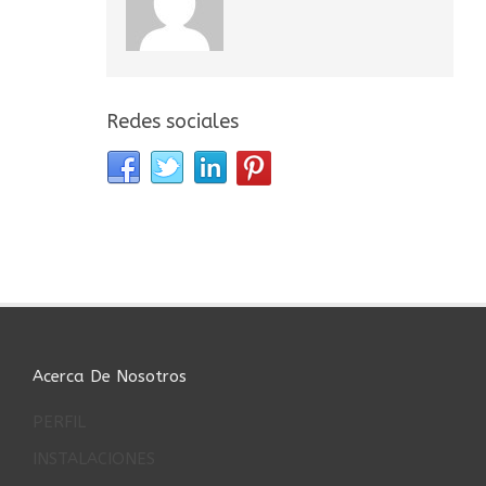
Redes sociales
Acerca De Nosotros
PERFIL
INSTALACIONES