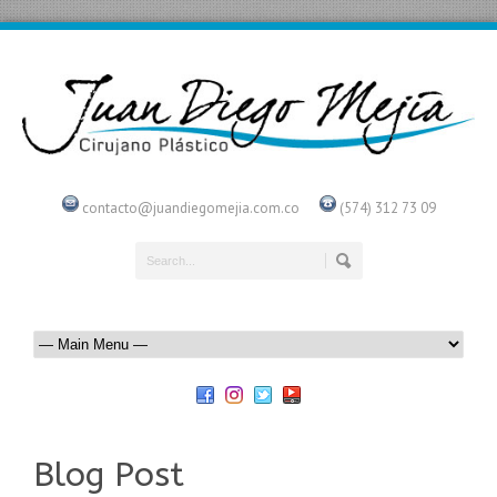
contacto@juandiegomejia.com.co
(574) 312 73 09
Blog Post