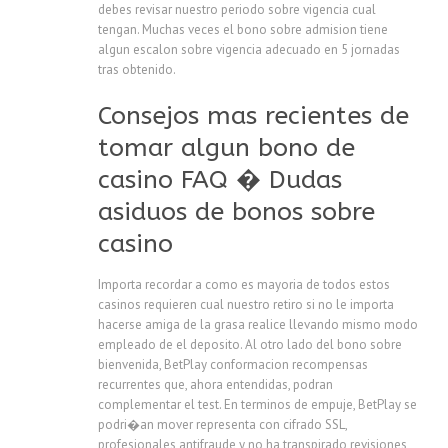
debes revisar nuestro periodo sobre vigencia cual
tengan. Muchas veces el bono sobre admision tiene
algun escalon sobre vigencia adecuado en 5 jornadas
tras obtenido.
Consejos mas recientes de
tomar algun bono de
casino FAQ � Dudas
asiduos de bonos sobre
casino
Importa recordar a como es mayoria de todos estos
casinos requieren cual nuestro retiro si no le importa
hacerse amiga de la grasa realice llevando mismo modo
empleado de el deposito. Al otro lado del bono sobre
bienvenida, BetPlay conformacion recompensas
recurrentes que, ahora entendidas, podran
complementar el test. En terminos de empuje, BetPlay se
podri�an mover representa con cifrado SSL,
profesionales antifraude y no ha transpirado revisiones