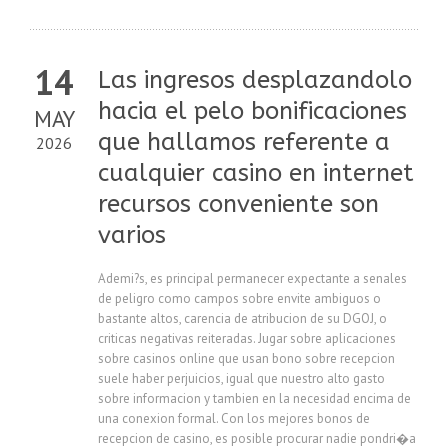
14
Las ingresos desplazandolo
hacia el pelo bonificaciones
MAY
que hallamos referente a
2026
cualquier casino en internet
recursos conveniente son
varios
Ademi?s, es principal permanecer expectante a senales
de peligro como campos sobre envite ambiguos o
bastante altos, carencia de atribucion de su DGOJ, o
criticas negativas reiteradas. Jugar sobre aplicaciones
sobre casinos online que usan bono sobre recepcion
suele haber perjuicios, igual que nuestro alto gasto
sobre informacion y tambien en la necesidad encima de
una conexion formal. Con los mejores bonos de
recepcion de casino, es posible procurar nadie pondri�a