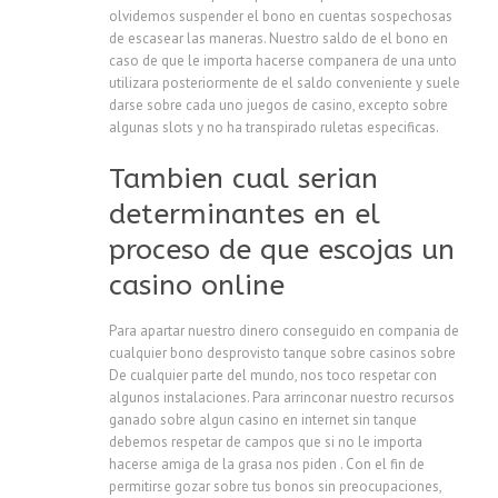
olvidemos suspender el bono en cuentas sospechosas
de escasear las maneras. Nuestro saldo de el bono en
caso de que le importa hacerse companera de una unto
utilizara posteriormente de el saldo conveniente y suele
darse sobre cada uno juegos de casino, excepto sobre
algunas slots y no ha transpirado ruletas especificas.
Tambien cual serian
determinantes en el
proceso de que escojas un
casino online
Para apartar nuestro dinero conseguido en compania de
cualquier bono desprovisto tanque sobre casinos sobre
De cualquier parte del mundo, nos toco respetar con
algunos instalaciones. Para arrinconar nuestro recursos
ganado sobre algun casino en internet sin tanque
debemos respetar de campos que si no le importa
hacerse amiga de la grasa nos piden . Con el fin de
permitirse gozar sobre tus bonos sin preocupaciones,