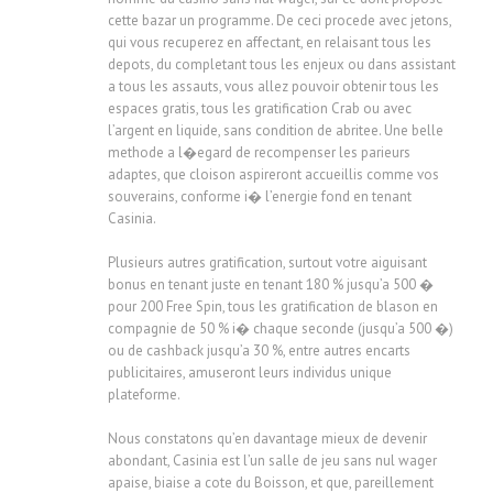
cette bazar un programme. De ceci procede avec jetons,
qui vous recuperez en affectant, en relaisant tous les
depots, du completant tous les enjeux ou dans assistant
a tous les assauts, vous allez pouvoir obtenir tous les
espaces gratis, tous les gratification Crab ou avec
l’argent en liquide, sans condition de abritee. Une belle
methode a l�egard de recompenser les parieurs
adaptes, que cloison aspireront accueillis comme vos
souverains, conforme i� l’energie fond en tenant
Casinia.
Plusieurs autres gratification, surtout votre aiguisant
bonus en tenant juste en tenant 180 % jusqu’a 500 �
pour 200 Free Spin, tous les gratification de blason en
compagnie de 50 % i� chaque seconde (jusqu’a 500 �)
ou de cashback jusqu’a 30 %, entre autres encarts
publicitaires, amuseront leurs individus unique
plateforme.
Nous constatons qu’en davantage mieux de devenir
abondant, Casinia est l’un salle de jeu sans nul wager
apaise, biaise a cote du Boisson, et que, pareillement