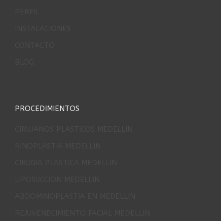
PERFIL
INSTALACIONES
CONTACTO
BLOG
PROCEDIMIENTOS
CIRUJANOS PLASTICOS MEDELLIN
RINOPLASTIA MEDELLIN
CIRUGIA PLASTICA MEDELLIN
LIPOSUCCION MEDELLIN
ABDOMINOPLASTIA EN MEDELLIN
REJUVENECIMIENTO FACIAL MEDELLIN