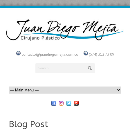
contacto@juandiegomejia.com.co
(574) 312 73 09
Blog Post