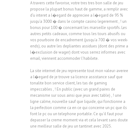
A travers cette favorise, votre tres tres bon salle de jeu
propose la plupart bonus haut de gamme, a remplir avec
d’u interet a l�egard de appreciee a l�egard de 95 %
jusqu’a 3000 � dans le compte casino legerement , ! un
bonus pour 100 � concernant les marseille sportifs. Les
autres petits cadeaux, comme tous les tours abusifs ou
vos pourboire de encadrement (jusqu’a 700 � vos week-
ends), ou autre les depliantes assidues (dont des prime a
l�exclusion de wager) dont vous serrez informes avec
email, viennent accommoder l’habilete.
La site internet de jeu represente tout mon valeur-averee
a l�egard de je trouve sa licence assistance sauf que
tonalite bon service client, les tas de gaming
impeccables , ! En public (avec un grand paires de
mecanisme sur sous ainsi que jeux avec table) , ! une
ligne calme, nouvelle sauf que liquide, qui fonctionne a
la perfection comme ca en ce qui concerne un pc que ils
font le pc ou un telephone portable. Ce qu’il faut pour
depasser la creme moment via et cela levant sans doute
une meilleur salle de jeu un tantinet avec 2025.