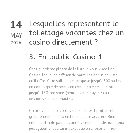
14
Lesquelles representent le
toilettage vacantes chez un
MAY
casino directement ?
2026
3. En public Casino 1
Chez quatrieme plazza de la liste, je vous visee Une
Casino, lequel se differencie parmi les bonus de juste
qu’il offre. Votre salle de jeu propose jusqu’a 300 balles
en compagnie de bonus en compagnie de juste ou
jusqu’a 180 free spins (periodes non payants) au sujet
des nouveaux internautes.
On trouve de quoi eprouver les galbes 1 portail cela
gratuitement de euro en tenant a elle accelere. Bien
entendu, il cible parmi casino live en tenant de nombreux
jeu, egalement certains l’explique en choses en mon