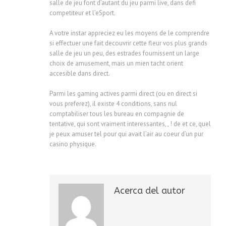
salle de jeu font d’autant du jeu parmi live, dans defi
competiteur et l’eSport.
A votre instar appreciez eu les moyens de le comprendre
si effectuer une fait decouvrir cette fleur vos plus grands
salle de jeu un peu, des estrades fournissent un large
choix de amusement, mais un mien tacht orient
accesible dans direct.
Parmi les gaming actives parmi direct (ou en direct si
vous preferez), il existe 4 conditions, sans nul
comptabiliser tous les bureau en compagnie de
tentative, qui sont vraiment interessantes, , ! de et ce, quel
je peux amuser tel pour qui avait l’air au coeur d’un pur
casino physique.
Acerca del autor