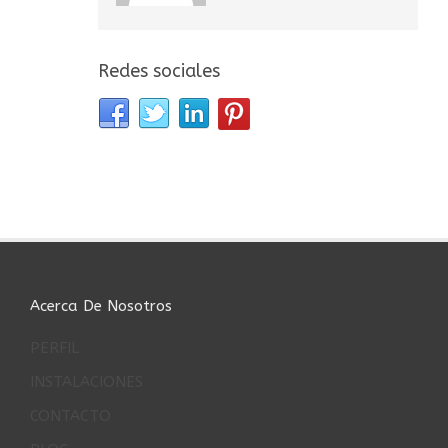
Redes sociales
Acerca De Nosotros
PERFIL
INSTALACIONES
CONTACTO