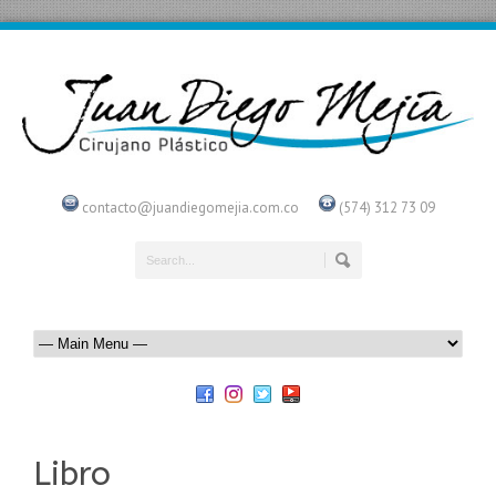
contacto@juandiegomejia.com.co
(574) 312 73 09
Libro