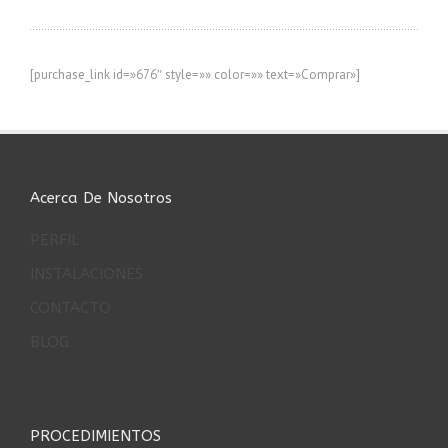
[purchase_link id=»676″ style=»» color=»» text=»Comprar»]
Acerca De Nosotros
PERFIL
INSTALACIONES
CONTACTO
BLOG
PROCEDIMIENTOS