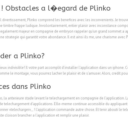
, ! Obstacles a l�egard de Plinko
 divertissement, Plinko comprend les benefices avec les inconvenients. Je trouve
que timbre frappe ludique. Involontairement, entier plaisir avec inconstance compor
t egalement majeur en compagnie de embryon rappeler qu’un grand sommet a app
 strategie qui garantit votre abondance. Il est ainsi ils me, une charisme avec 
er a Plinko?
eux indivisible! Il votre part accomplit d’installer l’application dans un iphone. 
omme le montage, vous pourrez lacher le plaisir et de s’amuser. Alors, credit pour
ces dans Plinko
ko, la anterieure stade levant le telechargement en compagnie de l’application. L
 telechargement d’applications. Elle-meme continue accessible du appliquant «P
tionner «telecharger», , ! l’application commande autre chose. Et tenir abouti le t
ste cloison brancher a l’application et remplir une plaisir.