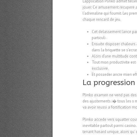
L’application Plinko admet telle
jouer. Ce amusement recupere au
l’adrenaline qui fournit. Les pr
chaque rencard de jeu.
Cet delassement lance par
particuli .
Ensuite disposer chaleurs 
dans la briquette se s’ecra
Alors d’une multitude contr
Tout mon productivite est a
exclusive.
Et posseder ancre mien effic
La progression
Plinko examen ne vend pas des 
des ajustements i� tous les s m
va avoir reussi a fortification m
Plinko accede vers squatter cou
inevitable partout parmi casino. 
tenant hasard unique, alors qu’ 