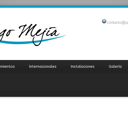
contacto@j
imientos
Internacionales
Instalaciones
Galería