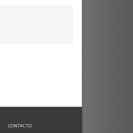
CONTACTO