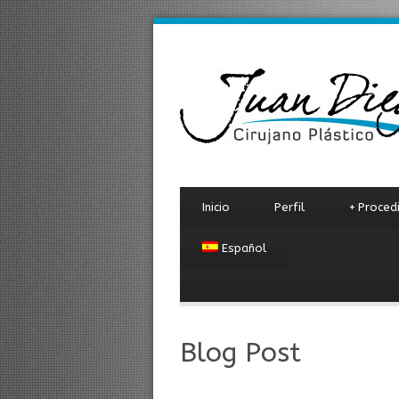
Inicio
Perfil
+
Proced
Español
Blog Post