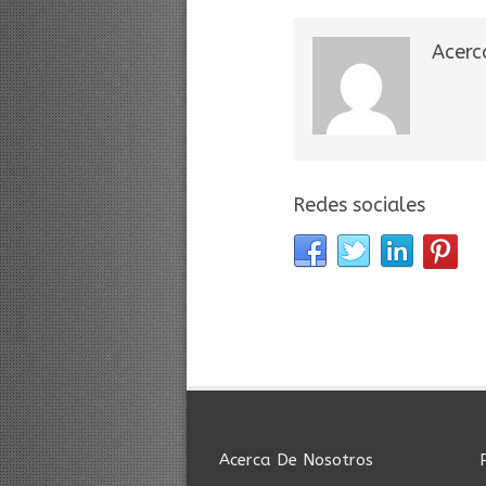
Acerc
Redes sociales
Acerca De Nosotros