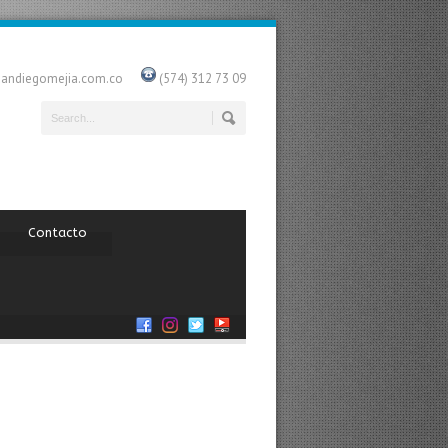
uandiegomejia.com.co
(574) 312 73 09
Contacto