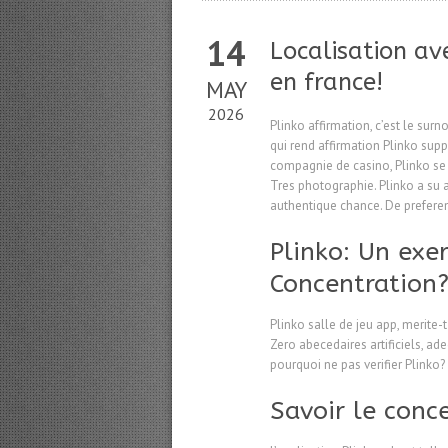
14
Localisation a
en france!
MAY
2026
Plinko affirmation, c’est le sur
qui rend affirmation Plinko sup
compagnie de casino, Plinko se d
Tres photographie. Plinko a su a
authentique chance. De preferenc
Plinko: Un exe
Concentration
Plinko salle de jeu app, merite-
Zero abecedaires artificiels, ad
pourquoi ne pas verifier Plinko?
Savoir le conc