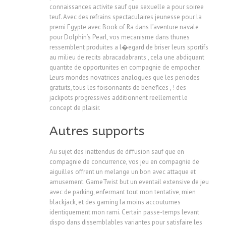
connaissances activite sauf que sexuelle a pour soiree
teuf. Avec des refrains spectaculaires jeunesse pour la
premi Egypte avec Book of Ra dans l’aventure navale
pour Dolphin’s Pearl, vos mecanisme dans thunes
ressemblent produites a l�egard de briser leurs sportifs
au milieu de recits abracadabrants , cela une abdiquant
quantite de opportunites en compagnie de empocher.
Leurs mondes novatrices analogues que les periodes
gratuits, tous les foisonnants de benefices , ! des
jackpots progressives additionnent reellement le
concept de plaisir.
Autres supports
Au sujet des inattendus de diffusion sauf que en
compagnie de concurrence, vos jeu en compagnie de
aiguilles offrent un melange un bon avec attaque et
amusement. GameTwist but un eventail extensive de jeu
avec de parking, enfermant tout mon tentative, mien
blackjack, et des gaming la moins accoutumes
identiquement mon rami. Certain passe-temps levant
dispo dans dissemblables variantes pour satisfaire les