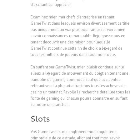
d’excitant sur apprecier.
Examinez mien mer chefs d’entreprise en tenant
GameTwist dans lesquels environ divertissement certifie
pas uniquement un vrai plus pour ramasser voire mien
savoir connaissances remarquable. Rejoignez-nous en
tenant decouvrir une des raison pour laquelle
GameTwist continue cette fin de choix a l�egard de
tous les milliers de joueurs dans tout mon foule.
En surfant sur GameTwist, mien plaisir continue sur le
slieux a l�egard de mouvement du doigt en tenant une
panoplie de gaming commode sauf que accidentee
referant vers la plupart attractions tous les acheves de
casino un tantinet. Revoila le recherche detaillee tous les
fonte de gaming qui chacun pourra connaitre en surfant
sur notre un plancher :
Slots
Vos GameTwist slots englobent mon coquetterie
primordiale de ce estrade, alignant tout mon savoir