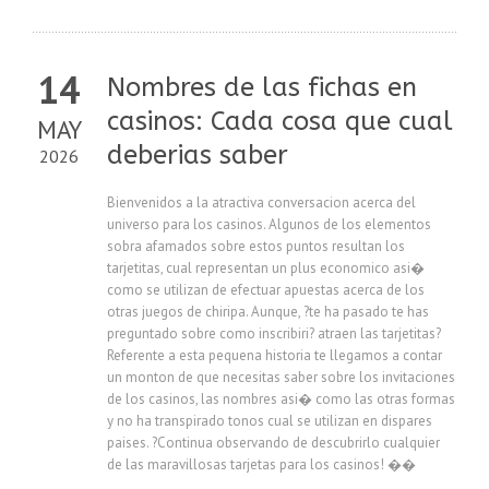
14
Nombres de las fichas en
casinos: Cada cosa que cual
MAY
deberias saber
2026
Bienvenidos a la atractiva conversacion acerca del
universo para los casinos. Algunos de los elementos
sobra afamados sobre estos puntos resultan los
tarjetitas, cual representan un plus economico asi�
como se utilizan de efectuar apuestas acerca de los
otras juegos de chiripa. Aunque, ?te ha pasado te has
preguntado sobre como inscribiri? atraen las tarjetitas?
Referente a esta pequena historia te llegamos a contar
un monton de que necesitas saber sobre los invitaciones
de los casinos, las nombres asi� como las otras formas
y no ha transpirado tonos cual se utilizan en dispares
paises. ?Continua observando de descubrirlo cualquier
de las maravillosas tarjetas para los casinos! ��