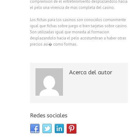
comprension de el entretenimiento desplazandolo hacia
el pelo una vivencia de mas completa del casino.
Los fichas para los casinos son conocidos comunmente
igual que fichas sobre juego o bien tarjetas sobre casino.
Son utilizadas igual que moneda al formacion
desplazandolo hacia el pelo acostumbran a haber otras
precios asi� como formas.
Acerca del autor
Redes sociales