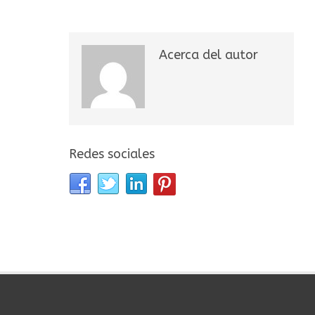
Acerca del autor
Redes sociales