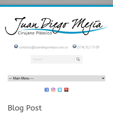
contacto@juandiegomejia.com.co
(574) 312 73 09
Blog Post