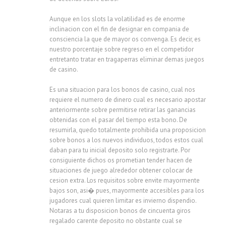
Aunque en los slots la volatilidad es de enorme
inclinacion con el fin de designar en compania de
consciencia la que de mayor os convenga. Es decir, es
nuestro porcentaje sobre regreso en el competidor
entretanto tratar en tragaperras eliminar demas juegos
de casino.
Es una situacion para los bonos de casino, cual nos
requiere el numero de dinero cual es necesario apostar
anteriormente sobre permitirse retirar las ganancias
obtenidas con el pasar del tiempo esta bono. De
resumirla, quedo totalmente prohibida una proposicion
sobre bonos a los nuevos individuos, todos estos cual
daban para tu inicial deposito solo registrarte. Por
consiguiente dichos os prometian tender hacen de
situaciones de juego alrededor obtener colocar de
cesion extra. Los requisitos sobre envite mayormente
bajos son, asi� pues, mayormente accesibles para los
jugadores cual quieren limitar es invierno dispendio.
Notaras a tu disposicion bonos de cincuenta giros
regalado carente deposito no obstante cual se