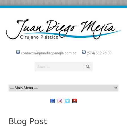
contacto@juandiegomejia.com.co
(574) 312 73 09
Blog Post