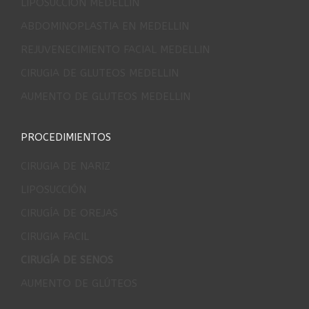
LIPOSUCCION MEDELLIN
ABDOMINOPLASTIA EN MEDELLIN
REJUVENECIMIENTO FACIAL MEDELLIN
CIRUGIA DE GLUTEOS MEDELLIN
AUMENTO DE GLUTEOS MEDELLIN
PROCEDIMIENTOS
CIRUGIA DE NARIZ
LIPOSUCCIÓN
CIRUGÍA DE OREJAS
CIRUGIA FACIL
CIRUGÍA DE SENOS
AUMENTO DE GLÚTEOS