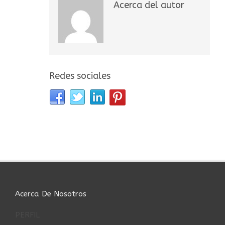
Acerca del autor
Redes sociales
Acerca De Nosotros
PERFIL