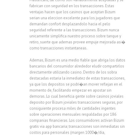
fabrican con seguridad en los transacciones. Estas
ventajas hacen que los casinos que aceptan Bizum
serian una eleccion excelente para los jugadores que
demandan confort desplazandolo hacia el pelo
seguridad referente a las transacciones. Bizum nunca
unicamente simplifica nuestro proceso sobre tanque y
retiro, suerte que ademas provee empuje mejorada asi�
como transacciones instantaneas.
Ademas, Bizum es una medio fiable que abriga los datos
bancarios del consumidor alrededor eludir compartirlos
directamente utilizando casino. Dentro de los sobra
destacadas estaria la inmediatez de estas transacciones,
ya que los depositos se podri�an mover reflejan en el
momento de, facilitando empezar en apostar sin
demoras. Lo cual beneficia gente sobre casinos joviales
deposito por Bizum joviales transacciones seguras, por
consiguiente procesa miles de cantidades ingentes
sobre operaciones mensuales respaldadas por 186
companias financieras. Los consumidores activan Bizum
gratis via app bancaria; transacciones son inmediatas sin
costos para personales (margen 1000�/dia,