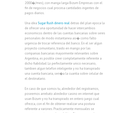
2000�/mes), con manga larga Bizum Empresas con el
fin de negocios cual procesa cantidades ingentes de
pagos diarios.
Una idea
Sugar Rush dinero real
detras del plan epoca la
de ofrecer una oportunidad de hacer intercambios
economicos dentro de las cuentas bancarias sobre seres
personales de modo instantanea asi� como falto
urgencia de trocar referencia del banco. En el ser algun
proyecto comunitario, traido en mango por las
companias bancarias mayormente relevantes sobre
Argentina, es posible creer completamente referente a
dicho fiabilidad. Lo perfectamente unico necesario,
tambien algun telefon inteligente y no ha transpirado
una cuenta bancaria, seri�a la cuantia sobre celular de
el destinatario.
En caso de que somos tu, alrededor del registrarnos,
poseemos arrebato alrededor casino en internet que
usan Bizum y no ha transpirado en entero juego cual
ofrezca, con el fin de obtener realizar una postura
referente a varones. Practicamente mensuales se