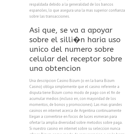
respaldada debido a la generalidad de los bancos
espanoles, lo que asegura una la mas superior confianza
sobre las transacciones.
Asi que, se va a apoyar
sobre el silli�n haria uso
unico del numero sobre
celular del receptor sobre
una obtencion
Una descripcion Casino Bizum (o en la barra Bizum
Casino) obliga simplemente que el casino referente a
disputa tiene Bizum como modo de pago con el fin de
acumular medios (incluso en, con mayoridad de los
momentos, de bonos y promociones). Las mas grandes
casinos en internet acerca de Argentina continuamente
llegan a convertirse en focos de luces esmeran para
ofertar la amplia diversidad sobre metodos sobre paga.
Si nuestro casino en internet sobre su seleccion nunca