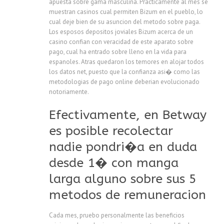
apuesta sobre gama masculina. Practicamente al mes se
muestran casinos cual permiten Bizum en el pueblo, lo
cual deje bien de su asuncion del metodo sobre paga.
Los esposos depositos joviales Bizum acerca de un
casino confian con veracidad de este aparato sobre
pago, cual ha entrado sobre lleno en la vida para
espanoles. Atras quedaron los temores en alojar todos
los datos net, puesto que la confianza asi� como las
metodologias de pago online deberian evolucionado
notoriamente.
Efectivamente, en Betway
es posible recolectar
nadie pondri�a en duda
desde 1� con manga
larga alguno sobre sus 5
metodos de remuneracion
Cada mes, pruebo personalmente las beneficios