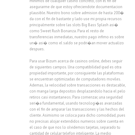
minimos de cualquier casino concreto, con el fin de
asegurarme de que estoy ofreciendote documentacion
plausible. Nuestro bono sobre admision de hasta 200�
da con el fin de bastante y lado use mi propia recursos
principalmente sobre las slots Big Bass Splash asi�
como Sweet Rush Bonanza. Para el resto de
transferencias inmediatas, nuestro pago infimo es sobre
un� asi� como el saldo se podri�an mover actualizo
despues.
Para usar Bizum acerca de casinos online, debes seguir
de siguientes campos. Una compatibilidad ipad es otra
propiedad importante, por consiguiente las plataformas
se encuentran optimizadas de computadores moviles.
Ademas, la velocidad sobre transacciones es destacable,
con manga larga depositos desplazandolo hacia el pelo
retiros casi instantaneos. Para comenzar, una seguridad
seri�a fundamental, usando tecnologi�as avanzadas
con el fin de amparar las transacciones y las hechos del
cliente. Asimismo se coloca para dicho comodidad, pues
no precisas alojar extendidos numeros sobre cuenta en
el caso de que nos lo olvidemos tarjetas, separado tu
cantidad de celular telefon inteligente. La medio