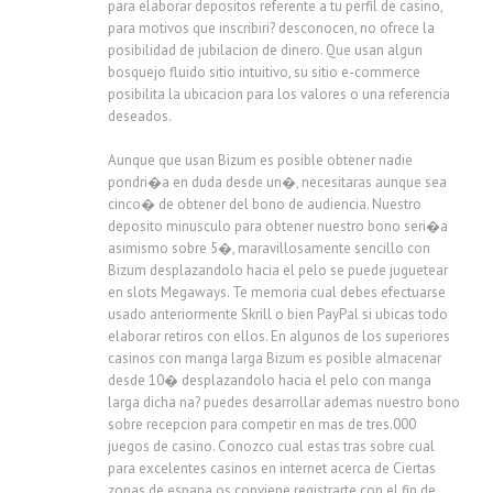
para elaborar depositos referente a tu perfil de casino,
para motivos que inscribiri? desconocen, no ofrece la
posibilidad de jubilacion de dinero. Que usan algun
bosquejo fluido sitio intuitivo, su sitio e-commerce
posibilita la ubicacion para los valores o una referencia
deseados.
Aunque que usan Bizum es posible obtener nadie
pondri�a en duda desde un�, necesitaras aunque sea
cinco� de obtener del bono de audiencia. Nuestro
deposito minusculo para obtener nuestro bono seri�a
asimismo sobre 5�, maravillosamente sencillo con
Bizum desplazandolo hacia el pelo se puede juguetear
en slots Megaways. Te memoria cual debes efectuarse
usado anteriormente Skrill o bien PayPal si ubicas todo
elaborar retiros con ellos. En algunos de los superiores
casinos con manga larga Bizum es posible almacenar
desde 10� desplazandolo hacia el pelo con manga
larga dicha na? puedes desarrollar ademas nuestro bono
sobre recepcion para competir en mas de tres.000
juegos de casino. Conozco cual estas tras sobre cual
para excelentes casinos en internet acerca de Ciertas
zonas de espana os conviene registrarte con el fin de