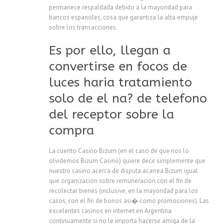
permanece respaldada debido a la mayoridad para
bancos espanoles, cosa que garantiza la alta empuje
sobre los transacciones.
Es por ello, llegan a
convertirse en focos de
luces haria tratamiento
solo de el na? de telefono
del receptor sobre la
compra
La cuento Casino Bizum (en el caso de que nos lo
olvidemos Bizum Casino) quiere decir simplemente que
nuestro casino acerca de disputa acarrea Bizum igual
que organizacion sobre remuneracion con el fin de
recolectar bienes (inclusive, en la mayoridad para los
casos, con el fin de bonos asi� como promociones). Las
excelentes casinos en internet en Argentina
continuamente si no le importa hacerse amiga de la