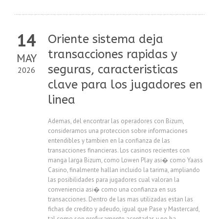
14
Oriente sistema deja
transacciones rapidas y
MAY
seguras, caracteristicas
2026
clave para los jugadores en
linea
Ademas, del encontrar las operadores con Bizum,
consideramos una proteccion sobre informaciones
entendibles y tambien en la confianza de las
transacciones financieras. Los casinos recientes con
manga larga Bizum, como Lowen Play asi� como Yaass
Casino, finalmente hallan incluido la tarima, ampliando
las posibilidades para jugadores cual valoran la
conveniencia asi� como una confianza en sus
transacciones. Dentro de las mas utilizadas estan las
fichas de credito y adeudo, igual que Pase y Mastercard,
tal como son profusamente aceptadas y no ha