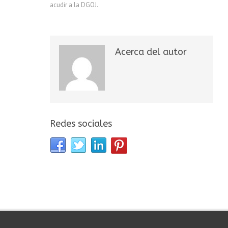
acudir a la DGOJ.
Acerca del autor
Redes sociales