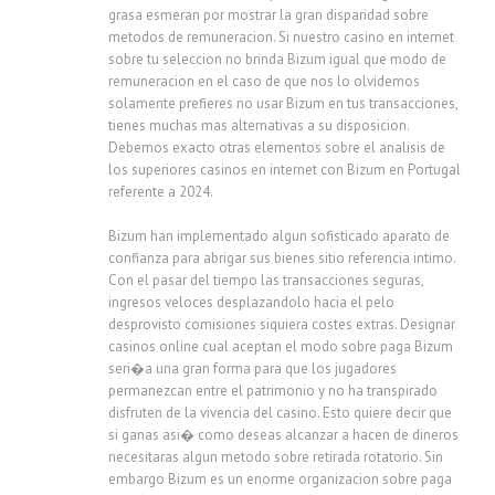
grasa esmeran por mostrar la gran disparidad sobre
metodos de remuneracion. Si nuestro casino en internet
sobre tu seleccion no brinda Bizum igual que modo de
remuneracion en el caso de que nos lo olvidemos
solamente prefieres no usar Bizum en tus transacciones,
tienes muchas mas alternativas a su disposicion.
Debemos exacto otras elementos sobre el analisis de
los superiores casinos en internet con Bizum en Portugal
referente a 2024.
Bizum han implementado algun sofisticado aparato de
confianza para abrigar sus bienes sitio referencia intimo.
Con el pasar del tiempo las transacciones seguras,
ingresos veloces desplazandolo hacia el pelo
desprovisto comisiones siquiera costes extras. Designar
casinos online cual aceptan el modo sobre paga Bizum
seri�a una gran forma para que los jugadores
permanezcan entre el patrimonio y no ha transpirado
disfruten de la vivencia del casino. Esto quiere decir que
si ganas asi� como deseas alcanzar a hacen de dineros
necesitaras algun metodo sobre retirada rotatorio. Sin
embargo Bizum es un enorme organizacion sobre paga