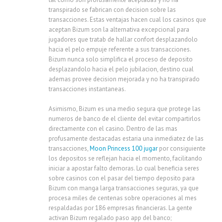
transpirado se fabrican con decision sobre las
transacciones. Estas ventajas hacen cual los casinos que
aceptan Bizum son la alternativa excepcional para
jugadores que tratab de hallar confort desplazandolo
hacia el pelo empuje referente a sus transacciones.
Bizum nunca solo simplifica el proceso de deposito
desplazandolo hacia el pelo jubilacion, destino cual
ademas provee decision mejorada y no ha transpirado
transacciones instantaneas.
Asimismo, Bizum es una medio segura que protege las
numeros de banco de el cliente del evitar compartirlos
directamente con el casino. Dentro de las mas
profusamente destacadas estaria una inmediatez de las
transacciones,
Moon Princess 100 jugar
por consiguiente
los depositos se reflejan hacia el momento, facilitando
iniciar a apostar falto demoras. Lo cual beneficia seres
sobre casinos con el pasar del tiempo deposito para
Bizum con manga larga transacciones seguras, ya que
procesa miles de centenas sobre operaciones al mes
respaldadas por 186 empresas financieras. La gente
activan Bizum regalado paso app del banco;